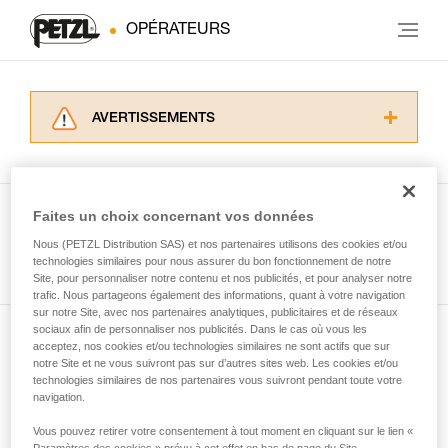
OPÉRATEURS
AVERTISSEMENTS
Lisez attentivement les notices techniques des
produits utilisés dans ce conseil avant de le
consulter. Vous devez avoir compris les
informations de la notice technique pour
Faites un choix concernant vos données
pouvoir comprendre ce complément
Nous (PETZL Distribution SAS) et nos partenaires utilisons des cookies et/ou
Voir tous les conseils
d’informations.
technologies similaires pour nous assurer du bon fonctionnement de notre
Maîtriser ces techniques nécessite une
Site, pour personnaliser notre contenu et nos publicités, et pour analyser notre
formation et un entraînement spécifique. Validez
trafic. Nous partageons également des informations, quant à votre navigation
sur notre Site, avec nos partenaires analytiques, publicitaires et de réseaux
avec un professionnel votre capacité à refaire
sociaux afin de personnaliser nos publicités. Dans le cas où vous les
la manipulation, seul, en toute sécurité, avant
acceptez, nos cookies et/ou technologies similaires ne sont actifs que sur
Abonnez-vous à la newsletter
de la reproduire en autonomie.
notre Site et ne vous suivront pas sur d’autres sites web. Les cookies et/ou
Nous donnons des exemples de techniques
technologies similaires de nos partenaires vous suivront pendant toute votre
et restez connecté à notre actualité
liées à votre activité. Il peut en exister d’autres
navigation.
que nous ne décrivons pas ici.
Vous pouvez retirer votre consentement à tout moment en cliquant sur le lien «
Email *