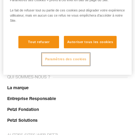
Paramètres des cookies » prévu à cet effet en bas de page du Site.
Le fait de refuser tout ou partie de ces cookies peut dégrader votre expérience
utilisateur, mais en aucun cas ce refus ne vous empêchera d’accéder à notre
Site.
Tout refuser
Autoriser tous les cookies
Rejoignez la communauté !
Paramètres des cookies
QUI SOMMES-NOUS ?
La marque
Entreprise Responsable
Petzl Fondation
Petzl Solutions