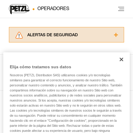
OPERADORES
ALERTAS DE SEGURIDAD
Lea atentamente las fichas técnicas de los
productos utilizados en este consejo antes de
consultarlo. Usted debe comprender la
información de la ficha técnica para poder
Elija cómo tratamos sus datos
comprender este complemento informativo.
Ver todas las técnicas
Nosotros [PETZL Distribution SAS) utilizamos cookies y/o tecnologías
Dominar estas técnicas requiere una formación
similares para garantizar el correcto funcionamiento de nuestro Sitio web,
y un entrenamiento específico. Confirme a
personalizar nuestro contenido y anuncios, y analizar nuestro tráfico. También
través de un profesional su capacidad para
compartimos información sobre su navegación en nuestro Sitio web con
ejecutar estas técnicas, solo y con total
nuestros socios analíticos, publicitarios y de redes sociales para personalizar
seguridad, antes de ejecutarlas de forma
nuestros anuncios. Si los acepta, nuestras cookies y/o tecnologías similares
Suscríbase al boletín
autónoma.
solo estarán activas en nuestro Sitio web y no le seguirán en otros sitios web.
Las cookies y/o tecnologías similares de nuestros socios le seguirán a través
Damos ejemplos de técnicas relacionadas con
de su navegación. Puede retirar su consentimiento en cualquier momento
y mantente conectado con nuestras noticias
su actividad. Pueden existir otras que no
haciendo clic en el enlace "Configuración de cookies", proporcionado en la
describimos aquí.
parte inferior de la página del Sitio web. Rechazar todas o parte de estas
cookies puede afectar a su experiencia de usuario, pero bajo ninguna
Email *