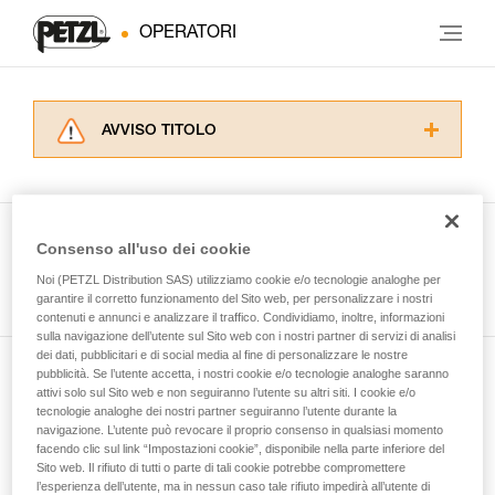
OPERATORI
AVVISO TITOLO
Leggere attentamente le istruzioni tecniche dei
prodotti utilizzati in questo consiglio prima di
consultarlo. Dovete aver compreso le
informazioni dell’istruzione tecnica per poter
Consenso all'uso dei cookie
capire queste ulteriori informazioni.
Guarda tutti i consigli tecnici
Noi (PETZL Distribution SAS) utilizziamo cookie e/o tecnologie analoghe per
La padronanza di queste tecniche richiede una
garantire il corretto funzionamento del Sito web, per personalizzare i nostri
formazione ed un addestramento specifico.
contenuti e annunci e analizzare il traffico. Condividiamo, inoltre, informazioni
Verificate con un professionista la vostra
sulla navigazione dell’utente sul Sito web con i nostri partner di servizi di analisi
capacità di rifare la manovra, da soli, in piena
dei dati, pubblicitari e di social media al fine di personalizzare le nostre
sicurezza, prima di riprodurla autonomamente.
pubblicità. Se l’utente accetta, i nostri cookie e/o tecnologie analoghe saranno
Iscriviti alla newsletter
Forniamo esempi di tecniche relative alla vostra
attivi solo sul Sito web e non seguiranno l’utente su altri siti. I cookie e/o
tecnologie analoghe dei nostri partner seguiranno l’utente durante la
attività. Ne possono esistere altre che non
navigazione. L’utente può revocare il proprio consenso in qualsiasi momento
e rimani connesso alle nostre novità
vengono qui descritte.
facendo clic sul link “Impostazioni cookie”, disponibile nella parte inferiore del
Sito web. Il rifiuto di tutti o parte di tali cookie potrebbe compromettere
l’esperienza dell’utente, ma in nessun caso tale rifiuto impedirà all’utente di
E-mail *