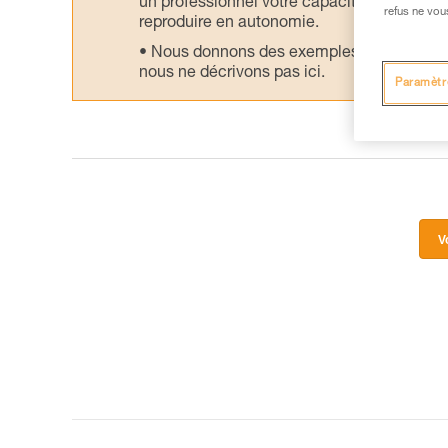
un professionnel votre capacité à refaire la
refus ne vou
reproduire en autonomie.
Nous donnons des exemples de techniques l
nous ne décrivons pas ici.
Paramètr
V