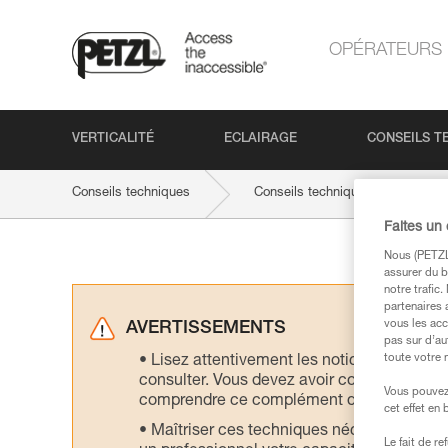
OPÉRATEURS
VERTICALITÉ
ECLAIRAGE
CONSEILS T
Conseils techniques
Conseils techniques par activité
Faites un
Nous (PETZL 
assurer du b
notre trafic
partenaires 
vous les acc
AVERTISSEMENTS
pas sur d’au
toute votre 
Lisez attentivement les notices technique
consulter. Vous devez avoir compris les in
Vous pouvez 
comprendre ce complément d’informations
cet effet en
Maîtriser ces techniques nécessite une f
Le fait de r