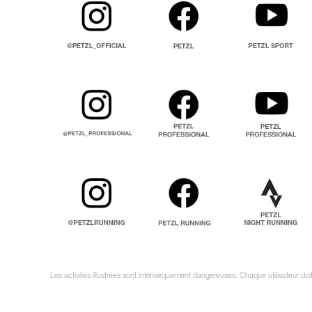
Les activités illustrées sont intrinsèquement dangereuses. Chaque utilisateur d