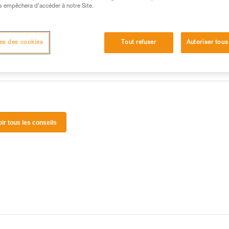
 manipulation, seul, en toute sécurité, avant de la
s empêchera d’accéder à notre Site.
iées à votre activité. Il peut en exister d’autres que
es des cookies
Tout refuser
Autoriser tous
oir tous les conseils