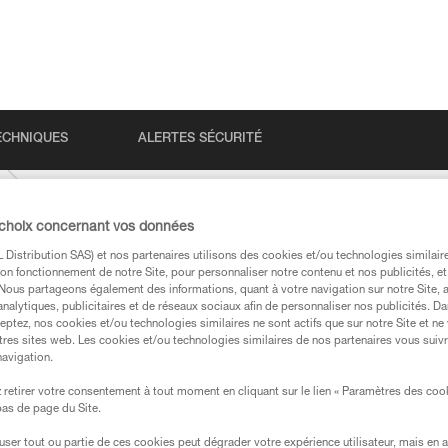
ECHNIQUES
ALERTES SÉCURITÉ
 choix concernant vos données
Distribution SAS) et nos partenaires utilisons des cookies et/ou technologies similai
on fonctionnement de notre Site, pour personnaliser notre contenu et nos publicités, et
. Nous partageons également des informations, quant à votre navigation sur notre Site, 
analytiques, publicitaires et de réseaux sociaux afin de personnaliser nos publicités. Da
eptez, nos cookies et/ou technologies similaires ne sont actifs que sur notre Site et ne
tres sites web. Les cookies et/ou technologies similaires de nos partenaires vous suiv
navigation.
s des produits utilisés dans ce conseil avant de le
formations de la notice technique pour pouvoir
retirer votre consentement à tout moment en cliquant sur le lien « Paramètres des coo
.
 bas de page du Site.
ormation et un entraînement spécifique. Validez avec
efuser tout ou partie de ces cookies peut dégrader votre expérience utilisateur, mais en 