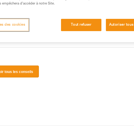
 manipulation, seul, en toute sécurité, avant de la
s empêchera d’accéder à notre Site.
iées à votre activité. Il peut en exister d’autres que
es des cookies
Tout refuser
Autoriser tous
oir tous les conseils