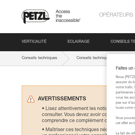
OPÉRATEURS
VERTICALITÉ
ECLAIRAGE
CONSEILS T
Conseils techniques
Conseils techniques par activité
Faites un
Nous (PETZL 
assurer du b
notre trafic
partenaires 
vous les acc
AVERTISSEMENTS
pas sur d’au
toute votre 
Lisez attentivement les notices technique
consulter. Vous devez avoir compris les in
Vous pouvez 
comprendre ce complément d’informations
cet effet en
Maîtriser ces techniques nécessite une f
Le fait de r