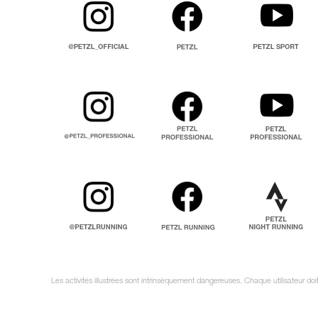
Les activités illustrées sont intrinsèquement dangereuses. Chaque utilisateur do