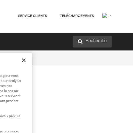
SERVICE CLIENTS
TÉLÉCHARGEMENTS
Recherche
res pour nous
 pour analyser
avec nos
ns le cas où
 vous suivront
ront pendant
kies » prévu à
aucun cas ce