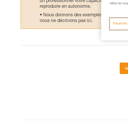
un professionnel votre capacité à refaire la
refus ne vou
reproduire en autonomie.
Nous donnons des exemples de techniques l
nous ne décrivons pas ici.
Paramètr
V