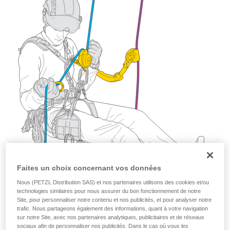
Maîtriser ces techniques nécessite une
formation et un entraînement spécifique. Validez
avec un professionnel votre capacité à refaire
la manipulation, seul, en toute sécurité, avant
de la reproduire en autonomie.
Nous donnons des exemples de techniques
liées à votre activité. Il peut en exister d’autres
que nous ne décrivons pas ici.
Faites un choix concernant vos données
Nous (PETZL Distribution SAS) et nos partenaires utilisons des cookies et/ou
technologies similaires pour nous assurer du bon fonctionnement de notre
Site, pour personnaliser notre contenu et nos publicités, et pour analyser notre
trafic. Nous partageons également des informations, quant à votre navigation
sur notre Site, avec nos partenaires analytiques, publicitaires et de réseaux
sociaux afin de personnaliser nos publicités. Dans le cas où vous les