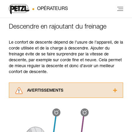
OPÉRATEURS
Descendre en rajoutant du freinage
Le confort de descente dépend de l’usure de l’appareil, de la
corde utilisée et de la charge à descendre. Ajouter du
freinage évite de se faire surprendre par la vitesse de
descente, par exemple sur corde fine et neuve. Cela permet
de mieux réguler la descente et donc d’avoir un meilleur
confort de descente.
AVERTISSEMENTS
Lisez attentivement les notices techniques des
produits utilisés dans ce conseil avant de le
consulter. Vous devez avoir compris les
informations de la notice technique pour
pouvoir comprendre ce complément
d’informations.