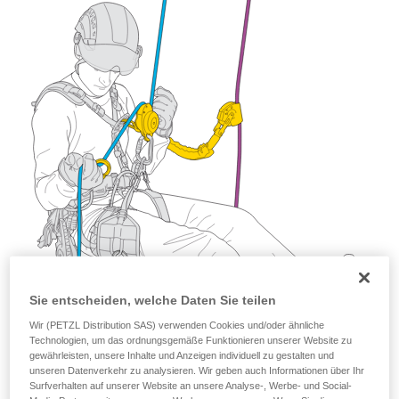
der Gebrauchsanweisung enthaltenen
Informationen richtig verstanden haben.
Die Beherrschung dieser Techniken setzt eine
entsprechende Ausbildung und ein spezielles
Training voraus. Prüfen Sie zusammen mit
einem Profi, ob Sie in der Lage sind, den
Vorgang alleine sicher zu wiederholen, bevor
Sie ihn eigenständig durchführen.
Wir geben Beispiele für die mit Ihrer Aktivität
verbundenen Techniken. Möglicherweise gibt es
noch andere Techniken, die hier nicht
beschrieben werden.
Sie entscheiden, welche Daten Sie teilen
Wir (PETZL Distribution SAS) verwenden Cookies und/oder ähnliche
Technologien, um das ordnungsgemäße Funktionieren unserer Website zu
gewährleisten, unsere Inhalte und Anzeigen individuell zu gestalten und
unseren Datenverkehr zu analysieren. Wir geben auch Informationen über Ihr
Surfverhalten auf unserer Website an unsere Analyse-, Werbe- und Social-