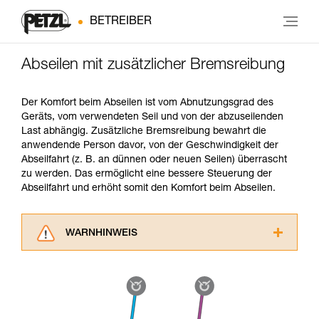
BETREIBER
Abseilen mit zusätzlicher Bremsreibung
Der Komfort beim Abseilen ist vom Abnutzungsgrad des
Geräts, vom verwendeten Seil und von der abzuseilenden
Last abhängig. Zusätzliche Bremsreibung bewahrt die
anwendende Person davor, von der Geschwindigkeit der
Abseilfahrt (z. B. an dünnen oder neuen Seilen) überrascht
zu werden. Das ermöglicht eine bessere Steuerung der
Abseilfahrt und erhöht somit den Komfort beim Abseilen.
WARNHINWEIS
Lesen Sie die Gebrauchsanweisungen der
Produkte, um die es in diesem Tech Tipp geht,
aufmerksam durch, bevor Sie diesen zu Rate
ziehen. Um diese Zusatzinformationen
verstehen zu können, müssen Sie zuerst die in