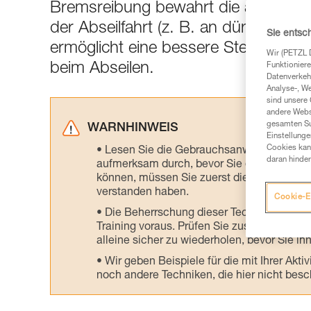
Bremsreibung bewahrt die anwenden
der Abseilfahrt (z. B. an dünnen od
Sie entsc
ermöglicht eine bessere Steuerung d
Wir (PETZL 
beim Abseilen.
Funktioniere
Datenverkehr
Analyse-, W
sind unsere 
andere Webs
gesamten Sur
WARNHINWEIS
Einstellunge
Cookies kann
Lesen Sie die Gebrauchsanweisungen der 
daran hinder
aufmerksam durch, bevor Sie diesen zu Ra
können, müssen Sie zuerst die in der Gebr
verstanden haben.
Cookie-E
Die Beherrschung dieser Techniken setzt
Training voraus. Prüfen Sie zusammen mit e
alleine sicher zu wiederholen, bevor Sie ih
Wir geben Beispiele für die mit Ihrer Akt
noch andere Techniken, die hier nicht bes