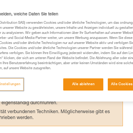
de Person davor, von der Geschwindigkeit
er neuen Seilen) überrascht zu werden. Das
heiden, welche Daten Sie teilen
er Abseilfahrt und erhöht somit den Komfor
Distribution SAS) verwenden Cookies und/oder ähnliche Technologien, um das ordnu
n unserer Website zu gewährleisten, unsere Inhalte und Anzeigen individuell zu gestalte
 zu analysieren. Wir geben auch Informationen über Ihr Surfverhalten auf unserer Websi
erbe- und Social-Media-Partner weiter, um unsere Werbung anzupassen. Wenn Sie diese 
Cookies und/oder ähnliche Technologien nur auf unserer Website aktiv und verfolgen Sie
ites. Die Cookies und/oder ähnliche Technologien unserer Partner werden Sie während 
fens verfolgen. Sie können Ihre Einwilligung jederzeit widerrufen, indem Sie auf den Li
n“ klicken, der sich am unteren Rand der Website befindet. Die Ablehnung aller oder ein
 Ihre Benutzererfahrung beeinträchtigen, aber unter keinen Umständen wird eine solch
Produkte, um die es in diesem Tech Tipp geht,
n, auf unsere Website zuzugreifen.
te ziehen. Um diese Zusatzinformationen verstehen zu
auchsanweisung enthaltenen Informationen richtig
instellungen
Alle ablehnen
Alle Cookies
 eine entsprechende Ausbildung und ein spezielles
inem Profi, ob Sie in der Lage sind, den Vorgang
n eigenständig durchführen.
ivität verbundenen Techniken. Möglicherweise gibt es
chrieben werden.