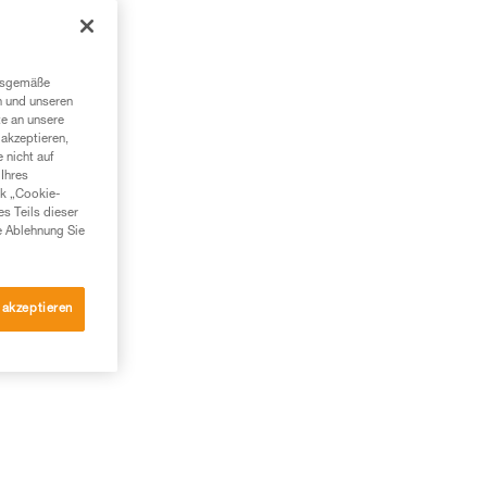
t
ngsgemäße
n und unseren
te an unsere
akzeptieren,
 nicht auf
Ihres
nk „Cookie-
es Teils dieser
e Ablehnung Sie
 akzeptieren