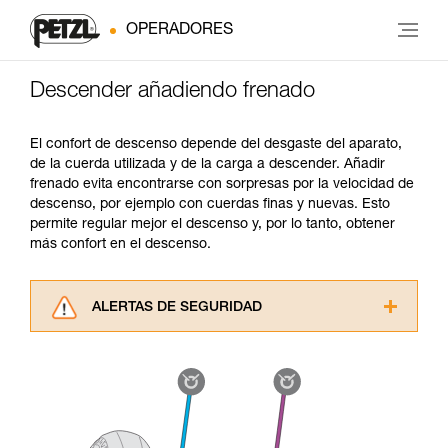
OPERADORES
Descender añadiendo frenado
El confort de descenso depende del desgaste del aparato,
de la cuerda utilizada y de la carga a descender. Añadir
frenado evita encontrarse con sorpresas por la velocidad de
descenso, por ejemplo con cuerdas finas y nuevas. Esto
permite regular mejor el descenso y, por lo tanto, obtener
más confort en el descenso.
ALERTAS DE SEGURIDAD
Lea atentamente las fichas técnicas de los
productos utilizados en este consejo antes de
consultarlo. Usted debe comprender la
información de la ficha técnica para poder
comprender este complemento informativo.
Dominar estas técnicas requiere una formación