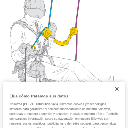
y un entrenamiento específico. Confirme a
través de un profesional su capacidad para
ejecutar estas técnicas, solo y con total
seguridad, antes de ejecutarlas de forma
autónoma.
Damos ejemplos de técnicas relacionadas con
su actividad. Pueden existir otras que no
describimos aquí.
Elija cómo tratamos sus datos
Nosotros [PETZL Distribution SAS) utilizamos cookies y/o tecnologías
similares para garantizar el correcto funcionamiento de nuestro Sitio web,
personalizar nuestro contenido y anuncios, y analizar nuestro tráfico. También
compartimos información sobre su navegación en nuestro Sitio web con
nuestros socios analíticos, publicitarios y de redes sociales para personalizar