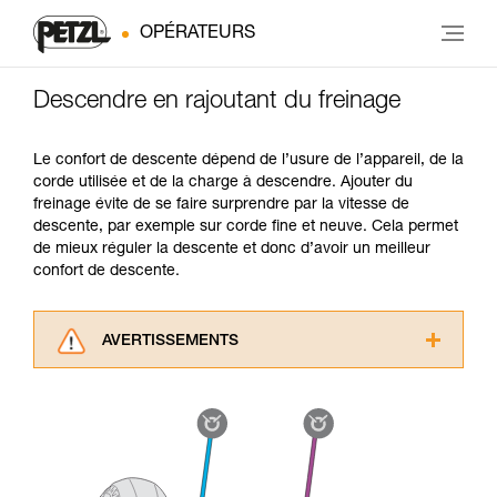
OPÉRATEURS
Descendre en rajoutant du freinage
Le confort de descente dépend de l’usure de l’appareil, de la
corde utilisée et de la charge à descendre. Ajouter du
freinage évite de se faire surprendre par la vitesse de
descente, par exemple sur corde fine et neuve. Cela permet
de mieux réguler la descente et donc d’avoir un meilleur
confort de descente.
AVERTISSEMENTS
Lisez attentivement les notices techniques des
produits utilisés dans ce conseil avant de le
consulter. Vous devez avoir compris les
informations de la notice technique pour
pouvoir comprendre ce complément
d’informations.