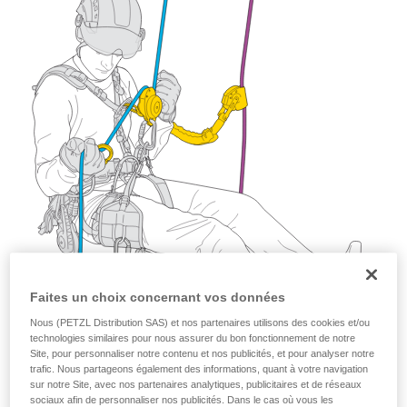
Maîtriser ces techniques nécessite une
formation et un entraînement spécifique. Validez
avec un professionnel votre capacité à refaire
la manipulation, seul, en toute sécurité, avant
de la reproduire en autonomie.
Nous donnons des exemples de techniques
liées à votre activité. Il peut en exister d’autres
que nous ne décrivons pas ici.
Faites un choix concernant vos données
Nous (PETZL Distribution SAS) et nos partenaires utilisons des cookies et/ou
technologies similaires pour nous assurer du bon fonctionnement de notre
Site, pour personnaliser notre contenu et nos publicités, et pour analyser notre
trafic. Nous partageons également des informations, quant à votre navigation
sur notre Site, avec nos partenaires analytiques, publicitaires et de réseaux
sociaux afin de personnaliser nos publicités. Dans le cas où vous les