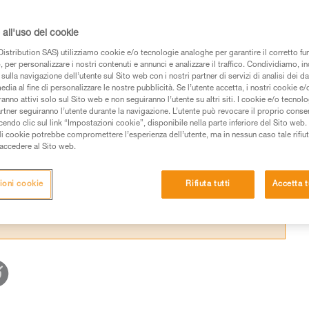
ne sottile o nuova. Questo permette di regol
miglior comfort nella discesa.
all'uso dei cookie
istribution SAS) utilizziamo cookie e/o tecnologie analoghe per garantire il corretto f
 per personalizzare i nostri contenuti e annunci e analizzare il traffico. Condividiamo, in
sulla navigazione dell’utente sul Sito web con i nostri partner di servizi di analisi dei dat
edia al fine di personalizzare le nostre pubblicità. Se l’utente accetta, i nostri cookie e
anno attivi solo sul Sito web e non seguiranno l’utente su altri siti. I cookie e/o tecnol
 dei prodotti utilizzati in questo consiglio prima di
artner seguiranno l’utente durante la navigazione. L’utente può revocare il proprio conse
azioni dell’istruzione tecnica per poter capire queste
do clic sul link “Impostazioni cookie”, disponibile nella parte inferiore del Sito web. Il 
ali cookie potrebbe compromettere l’esperienza dell’utente, ma in nessun caso tale rifiu
i accedere al Sito web.
de una formazione ed un addestramento specifico.
pacità di rifare la manovra, da soli, in piena sicurezza,
ioni cookie
Rifiuta tutti
Accetta t
vostra attività. Ne possono esistere altre che non