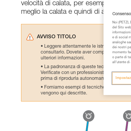
velocità di calata, per esempio su fu
meglio la calata e quindi di avere un 
Consenso 
Noi (PETZL D
del Sito web,
informazioni 
AVVISO TITOLO
e di social m
analoghe sar
Leggere attentamente le istruzioni tecniche
dei nostri p
consultarlo. Dovete aver compreso le inform
momento facen
o parte di t
ulteriori informazioni.
all’utente d
La padronanza di queste tecniche richie
Verificate con un professionista la vostra ca
prima di riprodurla autonomamente.
Impostaz
Forniamo esempi di tecniche relative alla 
vengono qui descritte.