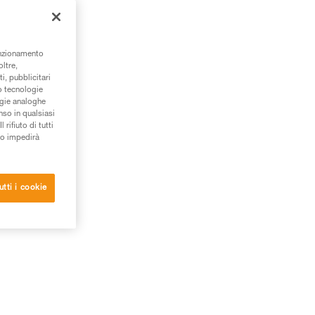
are
unzionamento
oltre,
i, pubblicitari
/o tecnologie
ogie analoghe
nso in qualsiasi
rifiuto di tutti
to impedirà
utti i cookie