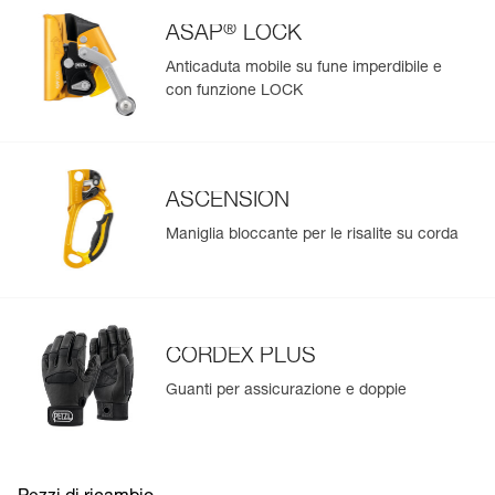
versione riparabile (D021BA00 / D021BA01): è possibile
sostituire la camma e il perno, grazie al kit di riparazione
®
ASAP
LOCK
(venduto separatamente, codice D021CA00).
Anticaduta mobile su fune imperdibile e
con funzione LOCK
ASCENSION
Maniglia bloccante per le risalite su corda
CORDEX PLUS
Guanti per assicurazione e doppie