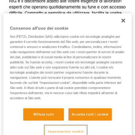
RIG è il discensore adatto alle vostre esigenze di lavoratori
esperti che operano quotidianamente su fune e con accesso
difficile. Compatto e semplice da utilizzare, facilita le vostre
giornate, soprattutto grazie alla maniglia ergonomica che
consente un eccellente controllo delle calate. La funzione
Consenso all'uso dei cookie
AUTO-LOCK consente di posizionarsi facilmente sul posto di
Noi (PETZL Distribution SAS) utilizziamo cookie e/o tecnologie analoghe per
lavoro senza intervento manuale. Più resistente, la forma
garantire il corretto funzionamento del Sito web, per personalizzare i nostri
della camma riduce l’usura. Per soddisfare i vostri utilizzi e le
contenuti e annunci e analizzare il traffico. Condividiamo, inoltre, informazioni
vostre condizioni di lavoro intensive, o semplicemente per
sulla navigazione dell’utente sul Sito web con i nostri partner di servizi di analisi
una soluzione più duratura, RIG è disponibile anche in
dei dati, pubblicitari e di social media al fine di personalizzare le nostre
versione riparabile.
pubblicità. Se l’utente accetta, i nostri cookie e/o tecnologie analoghe saranno
attivi solo sul Sito web e non seguiranno l’utente su altri siti. I cookie e/o
tecnologie analoghe dei nostri partner seguiranno l’utente durante la
navigazione. L’utente può revocare il proprio consenso in qualsiasi momento
facendo clic sul link “Impostazioni cookie”, disponibile nella parte inferiore del
Sito web. Il rifiuto di tutti o parte di tali cookie potrebbe compromettere
l’esperienza dell’utente, ma in nessun caso tale rifiuto impedirà all’utente di
accedere al Sito web.
Rifiuta tutti
Accetta tutti i cookie
Impostazioni cookie