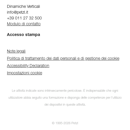
Dinamiche Verticali
info@petzl.it
+39 011 27 32 500
Modulo di contatto
Accesso stampa
Note legali
Politica di trattamento dei dati personali e di gestione dei cookie
Accessibility Declaration
Impostazioni cookie
Le attività indicate sono intrinsecamente pericolose. È indispensabile che ogni
utilizzatore abbia seguito una formazione e disponga delle competenze per l’utilizzo
dei dispositivi in queste attività.
© 1995-2026 Petzl