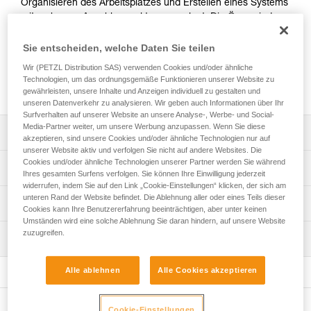
Organisieren des Arbeitsplatzes und Erstellen eines Systems
mit mehreren Anschlagpunkten ausgelegt. Die Ösen sind so
dimensioniert, dass sie das Durchführen von Seilen und
Schlingen für eine direkte Verbindung ermöglichen. Die PAW
Sie entscheiden, welche Daten Sie teilen
ist aus geschmiedetem Aluminium gefertigt und
Wir (PETZL Distribution SAS) verwenden Cookies und/oder ähnliche
gewährleistet ein ausgezeichnetes Verhältnis
Technologien, um das ordnungsgemäße Funktionieren unserer Website zu
Bruchlast/Gewichtseinsparung.
gewährleisten, unsere Inhalte und Anzeigen individuell zu gestalten und
unseren Datenverkehr zu analysieren. Wir geben auch Informationen über Ihr
Surfverhalten auf unserer Website an unsere Analyse-, Werbe- und Social-
Media-Partner weiter, um unsere Werbung anzupassen. Wenn Sie diese
Leistungsverzeichnis
akzeptieren, sind unsere Cookies und/oder ähnliche Technologien nur auf
unserer Website aktiv und verfolgen Sie nicht auf andere Websites. Die
Cookies und/oder ähnliche Technologien unserer Partner werden Sie während
Zum einfachen Organisieren des Standplatzes und
Technische Spezifikationen
Ihres gesamten Surfens verfolgen. Sie können Ihre Einwilligung jederzeit
Erstellen eines Systems mit mehreren Anschlagpunkten:
widerrufen, indem Sie auf den Link „Cookie-Einstellungen“ klicken, der sich am
- Die 19 mm-Ösen sind groß genug für die
unteren Rand der Website befindet. Die Ablehnung aller oder eines Teils dieser
Material: Aluminium
Technische Informationen
Verriegelungshülsen der meisten Karabiner, so dass sie
Cookies kann Ihre Benutzererfahrung beeinträchtigen, aber unter keinen
Zertifizierung(en): CE, UKCA, NFPA 2500 General Use
sich umdrehen können.
Umständen wird eine solche Ablehnung Sie daran hindern, auf unsere Website
Gebrauchsanleitung
- Die Ösen sind so dimensioniert, dass sie das
zuzugreifen.
Wartung
Zugrundeliegende Spezifikationen
Das PDF herunterladen technical-notice-PAW-2
Durchführen von Seilen und Schlingen für eine direkte
Verbindung ermöglichen.
Konformitätserklärung
Ablauf der PSA-Prüfung
Referenz : G063AA01
Alle ablehnen
Alle Cookies akzeptieren
- In die Hauptverbindungsöse können bis zu drei
Das PDF herunterladen UKCA-Declaration-G063AA-BA-
Das PDF herunterladen verif-EPI-connexion-procedure-
Größe : S
Karabiner eingehängt werden.
CA-PAW
DE
Farbe(n) : schwarz
- Die in einer Reihe angeordneten Verbindungsösen in
Das PDF herunterladen UE-Declaration-G063AAXX-PAW S
Gewicht : 60 g
Cookie-Einstellungen