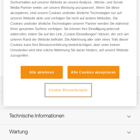
schwierige Arbeitsumgebungen. Die ovale symmetrische
Surfverhalten auf unserer Website an unsere Analyse-, Werbe- und Social-
Form ermöglicht es, den Karabiner bei der Einrichtung von
Media-Partner weiter, um unsere Werbung anzupassen. Wenn Sie diese
akzeptieren, sind unsere Cookies und/oder ähnliche Technologien nur auf
Anschlagpunkten oder beim Einhängen an Metallstrukturen
unserer Website aktiv und verfolgen Sie nicht auf andere Websites. Die
optimal zu positionieren. Verfügbar mit zwei
Cookies und/oder ähnliche Technologien unserer Partner werden Sie während
Verriegelungssystemen: automatisches TRIACT-LOCK-
Ihres gesamten Surfens verfolgen. Sie können Ihre Einwilligung jederzeit
System und manuelles SCREW-LOCK-System. Der OXAN
widerrufen, indem Sie auf den Link „Cookie-Einstellungen“ klicken, der sich am
kann mit dem CAPTIV-Positionierungsbügel kombiniert
unteren Rand der Website befindet. Die Ablehnung aller oder eines Teils dieser
Cookies kann Ihre Benutzererfahrung beeinträchtigen, aber unter keinen
werden, um die Belastung des Karabiners in der
Umständen wird eine solche Ablehnung Sie daran hindern, auf unsere Website
Längsachse zu favorisieren, ein Verdrehen zu verhindern
zuzugreifen.
und zu gewährleisten, dass er eine feste Einheit mit dem
Gerät bildet.
Alle ablehnen
Alle Cookies akzeptieren
Leistungsverzeichnis
Cookie-Einstellungen
Stahlkarabiner mit hoher Bruchlast für schwierige
Technische Spezifikationen
Umgebungen, besonders geeignet zum Einrichten von
Anschlagpunkten oder zum Einhängen an
Material: Stahl
Technische Informationen
Metallstrukturen.
Zugrundeliegende Spezifikationen
Ovale symmetrische Form, die eine optimale
Gebrauchsanleitung
Positionierung des Karabiners ermöglicht.
Wartung
Das PDF herunterladen technical-notice-OXAN-VULCAN-
Referenz : M72A SLN
international-1