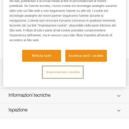
dei dati, pubblicitari e di social media al fine di personalizzare le nostre
destinato all'utilizzo in ambienti difficili. La forma ovale e
pubblicità. Se l’utente accetta, i nostri cookie e/o tecnologie analoghe saranno
simmetrica consente di posizionare in maniera ottimale il
attivi solo sul Sito web e non seguiranno l’utente su altri siti. I cookie e/o
moschettone nella realizzazione di ancoraggi o nel
tecnologie analoghe dei nostri partner seguiranno l’utente durante la
collegamento a strutture metalliche. Disponibile in due
navigazione. L’utente può revocare il proprio consenso in qualsiasi momento
sistemi di bloccaggio: sistema automatico TRIACT-LOCK e
facendo clic sul link “Impostazioni cookie”, disponibile nella parte inferiore del
sistema manuale SCREW-LOCK. OXAN può essere abbinato
Sito web. Il rifiuto di tutti o parte di tali cookie potrebbe compromettere
l’esperienza dell’utente, ma in nessun caso tale rifiuto impedirà all’utente di
alla barretta CAPTIV per favorire la sollecitazione del
accedere al Sito web.
moschettone sull'asse maggiore, ridurne il ribaltamento e
renderlo solidale con il dispositivo.
Rifiuta tutti
Accetta tutti i cookie
Descrizione
Impostazioni cookie
Moschettone di elevata resistenza, in acciaio, per l'utilizzo
Specifiche tecniche
in ambienti difficili e particolarmente adatto per realizzare
ancoraggi o per collegarsi a strutture metalliche.
Materiali: acciaio
Informazioni tecniche
Forma ovale e simmetrica per posizionare il moschettone
Dettagli codice
in maniera ottimale.
Libretto d'uso
Ispezione
Scarica il pdf technical-notice-OXAN-VULCAN-
Facilita le manovre:
Codice : M72A SLN
international-1
- design interno fluido per ridurre il rischio di punto stabile
Sistema di bloccaggio : SCREW-LOCK
Procedura di verifica del DPI
Scarica il pdf technical-notice-OXAN-VULCAN-europe-1
e facilitare la rotazione del moschettone,
Certificazione(i) : CE EN 362, NFPA 2500 Technical Use,
Scarica il pdf verif EPI-CONNECTEURS-procedure-IT