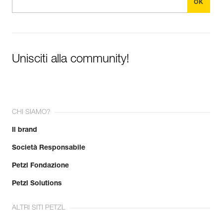
Visualizza lo storico di un prodotto dalla sua data di
produzione.
Per saperne di più
Unisciti alla community!
CHI SIAMO?
Il brand
Società Responsabile
Petzl Fondazione
Petzl Solutions
ALTRI SITI PETZL