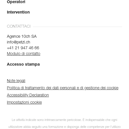
Operatori
Intervention
CONTATTACI
Agence 10ch SA
info@petzl.ch
+41 21 947 46 66
Modulo di contatto
Accesso stampa
Note legali
Politica di trattamento dei dati personali e di gestione dei cookie
Accessibility Declaration
Impostazioni cookie
Le attività indicate sono intrinsecamente pericolose. È indispensabile che ogni
utilizzatore abbia seguito una formazione e disponga delle competenze per l’utilizzo