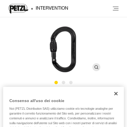
INTERVENTION
OXAN
Consenso all'uso dei cookie
Noi (PETZL Distribution SAS) utilizziamo cookie e/o tecnologie analoghe per
Moschettone ovale ad alta resistenza
garantire il corretto funzionamento del Sito web, per personalizzare i nostri
contenuti e annunci e analizzare il traffico. Condividiamo, inoltre, informazioni
OXAN è un moschettone ad alta resistenza, in acciaio,
sulla navigazione dell’utente sul Sito web con i nostri partner di servizi di analisi