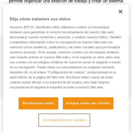
permite organizar una estación de trabajo y crear un sistema
de anclaje múltiple. El diseño de los orificios es compatible
con el paso de las cuerdas o de las cintas para una
Elija cómo tratamos sus datos
conexión directa. Fabricada en aluminio forjado, ofrece una
excelente relación resistencia/ligereza.
Nosotros [PETZL Distribution SAS) utilizamos cookies y/o tecnologías
similares para garantizar el correcto funcionamiento de nuestro Sitio web,
personalizar nuestro contenido y anuncios, y analizar nuestro tráfico. También
compartimos información sobre su navegación en nuestro Sitio web con
Descripción
nuestros socios analíticos, publicitarios y de redes sociales para personalizar
nuestros anuncios. Si los acepta, nuestras cookies y/o tecnologías similares
Permite organizar una estación de trabajo y disponer de
solo estarán activas en nuestro Sitio web y no le seguirán en otros sitios web.
Características técnicas
Las cookies y/o tecnologías similares de nuestros socios le seguirán a través
forma sencilla, de un sistema de anclaje múltiple:
de su navegación. Puede retirar su consentimiento en cualquier momento
- Orificios de 19 mm para dejar pasar el casquillo de
Materiales: aluminio
haciendo clic en el enlace "Configuración de cookies", proporcionado en la
Información técnica
seguridad de la mayoría de los mosquetones para permitir
parte inferior de la página del Sitio web. Rechazar todas o parte de estas
Certificaciones: CE, UKCA, NFPA 2500 General Use
su volteo.
cookies puede afectar a su experiencia de usuario, pero bajo ninguna
Ficha técnica
- Orificios compatibles con el paso de las cuerdas o de las
circunstancia tal negativa le impedirá acceder a nuestro Sitio web.
Inspección
Características por referencia
Descargar el pdf technical-notice-PAW-2
cintas para una conexión directa.
- Orificio de conexión principal que puede admitir hasta
Declaración de conformidad
Procedimiento de revisión del EPI
Referencia : G063AA01
Rechazarlas todas
Aceptar todas las cookies
tres mosquetones.
Descargar el pdf UKCA-Declaration-G063AA-BA-CA-
Descargar el pdf verif-EPI-connexion-procedure-ES
Talla : S
- Hilera de orificios de conexión de número impar que
PAW
Colores : negro
permiten centrar y equilibrar el sistema.
Ficha de seguimiento del EPI
Descargar el pdf UE-Declaration-G063AAXX-PAW S
Peso : 60 g
Configuración de cookies
Otros productos
- Utilización simultánea hasta tres usuarios.
Descargar el pdf verif-EPI-connexion-suivi-ES
Descargar el pdf UE-AET-G063BAXX-PAW M
Carga de rotura : 36 kN
Descargar el pdf UE-Declaration-G063CAXX-PAW L
Garantía : 3 Años
Durabilidad: