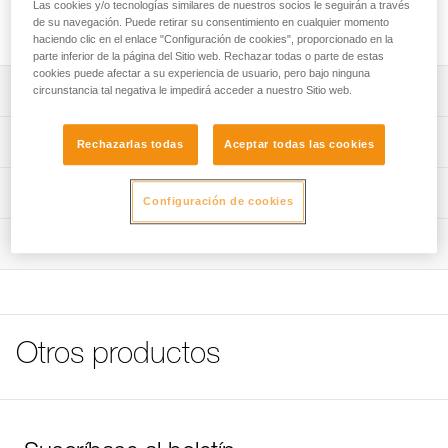
la cuerda, para permitir que la carga gire libremente sobre sí
Las cookies y/o tecnologías similares de nuestros socios le seguirán a través
de su navegación. Puede retirar su consentimiento en cualquier momento
misma, sin torsionar la cuerda.
haciendo clic en el enlace "Configuración de cookies", proporcionado en la
parte inferior de la página del Sitio web. Rechazar todas o parte de estas
cookies puede afectar a su experiencia de usuario, pero bajo ninguna
Descripción
circunstancia tal negativa le impedirá acceder a nuestro Sitio web.
Se coloca entre la carga y la cuerda, para permitir que la
Características técnicas
Rechazarlas todas
Aceptar todas las cookies
carga gire libremente sobre sí misma, sin torsionar la
cuerda.
Peso: 95 g
Información técnica
Rodamiento de bolas estanco sin mantenimiento.
Configuración de cookies
Carga de rotura: 23 kN
Ficha técnica
Carga de trabajo: 5 kN
Inspección
Descargar el pdf technical-notice-SWIVEL-S-2
Certificaciones: CE, NFPA 2500 Technical Use, EAC
Declaración de conformidad
Procedimiento de revisión del EPI
Descargar el pdf UE-Declaration-P58 S-SWIVEL S
NSN: 4030-145752156
Descargar el pdf verif-EPI-connexion-procedure-ES
FAQ
Características por referencia
Ficha de seguimiento del EPI
FAQ
Otros productos
Descargar el pdf verif-EPI-connexion-suivi-ES
Referencia : P58 S
Ver todo el contenido técnico
Garantía : 3 Años
Pack : 1