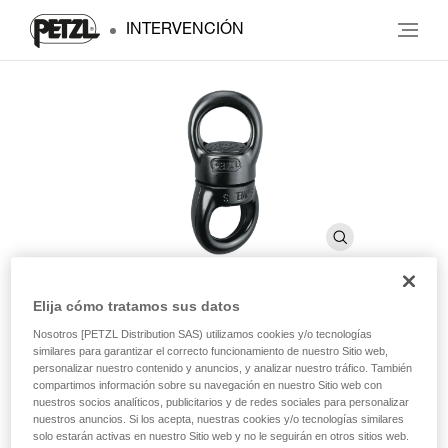
INTERVENCIÓN
Elija cómo tratamos sus datos
SWIVEL S
Nosotros [PETZL Distribution SAS) utilizamos cookies y/o tecnologías
similares para garantizar el correcto funcionamiento de nuestro Sitio web,
personalizar nuestro contenido y anuncios, y analizar nuestro tráfico. También
compartimos información sobre su navegación en nuestro Sitio web con
Eslabón giratorio compacto
nuestros socios analíticos, publicitarios y de redes sociales para personalizar
nuestros anuncios. Si los acepta, nuestras cookies y/o tecnologías similares
Eslabón giratorio compacto, que se coloca entre la carga y
solo estarán activas en nuestro Sitio web y no le seguirán en otros sitios web.