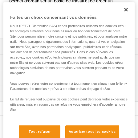
permet d'organiser un poste de travail et de créer un
système d'amarrages multiples. Le design des trous est
compatible avec le passage des cordes ou des sangles pour
Faites un choix concernant vos données
une connexion directe. Réalisé en aluminium forgé, il offre
Nous (PETZL Distribution SAS) et nos partenaires utilisons des cookies et/ou
un excellent rapport résistance/légèreté.
technologies similaires pour nous assurer du bon fonctionnement de notre
Site, pour personnaliser notre contenu et nos publicités, et pour analyser notre
trafic. Nous partageons également des informations, quant à votre navigation
Descriptif
sur notre Site, avec nos partenaires analytiques, publicitaires et de réseaux
sociaux afin de personnaliser nos publicités. Dans le cas où vous les
acceptez, nos cookies et/ou technologies similaires ne sont actifs que sur
Permet d’organiser un poste de travail et de créer un
Spécifications techniques
notre Site et ne vous suivront pas sur d’autres sites web. Les cookies et/ou
système d’amarrages multiples très facilement :
technologies similaires de nos partenaires vous suivront pendant toute votre
- trous de 19 mm laissant passer la bague de la plupart
navigation.
Matière(s): aluminium
Informations techniques
des mousquetons pour permettre leur retournement,
Vous pouvez retirer votre consentement à tout moment en cliquant sur le lien «
Certification(s): CE, UKCA, NFPA 2500 General Use
- trous compatibles avec le passage des cordes ou des
Notice
Paramètres des cookies » prévu à cet effet en bas de page du Site.
sangles pour une connexion directe,
Inspection
Spécifications référence(s)
Télécharger le pdf technical-notice-PAW-2
- trou de connexion principal pouvant accueillir jusqu'à
Le fait de refuser tout ou partie de ces cookies peut dégrader votre expérience
trois mousquetons,
Déclaration de conformité
Procédure de vérification EPI
utilisateur, mais en aucun cas ce refus ne vous empêchera d’accéder à notre
Référence : G063AA01
- rangée de trous de connexion de nombre impair
Télécharger le pdf UKCA-Declaration-G063AA-BA-CA-
Site.
Télécharger le pdf verif-EPI-connexion-procedure-FR
Taille : S
permettant de centrer et d'équilibrer le système,
PAW
Couleur(s) : noir
- utilisation simultanée jusqu'à trois utilisateurs.
Fiche de suivi EPI
Télécharger le pdf UE-Declaration-G063AAXX-PAW S
Poids : 60 g
Autres produits
Télécharger le pdf verif-EPI-connexion-suivi-FR
Télécharger le pdf UE-AET-G063BAXX-PAW M
Charge de rupture : 36 kN
Durabilité :
Tout refuser
Autoriser tous les cookies
Télécharger le pdf UE-Declaration-G063CAXX-PAW L
Garantie : 3 ans
- réalisé en aluminium forgé pour un excellent rapport