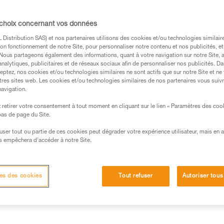
Trouvez un revendeur
 choix concernant vos données
Distribution SAS) et nos partenaires utilisons des cookies et/ou technologies similai
on fonctionnement de notre Site, pour personnaliser notre contenu et nos publicités, et
. Nous partageons également des informations, quant à votre navigation sur notre Site, 
analytiques, publicitaires et de réseaux sociaux afin de personnaliser nos publicités. Da
eptez, nos cookies et/ou technologies similaires ne sont actifs que sur notre Site et ne
tres sites web. Les cookies et/ou technologies similaires de nos partenaires vous suiv
navigation.
retirer votre consentement à tout moment en cliquant sur le lien « Paramètres des coo
 bas de page du Site.
efuser tout ou partie de ces cookies peut dégrader votre expérience utilisateur, mais en 
s empêchera d’accéder à notre Site.
Autres produits
Inspection
es des cookies
Tout refuser
Autoriser tous