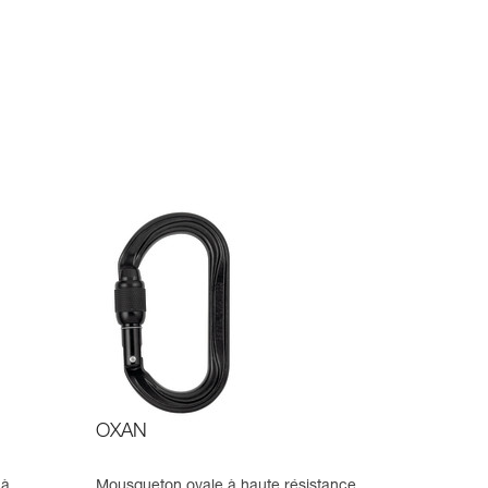
OXAN
 à
Mousqueton ovale à haute résistance