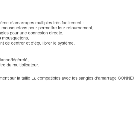
tème d’amarrages multiples très facilement :
es mousquetons pour permettre leur retournement,
ngles pour une connexion directe,
ois mousquetons,
 de centrer et d'équilibrer le système,
stance/légèreté,
re du multiplicateur.
ement sur la taille L), compatibles avec les sangles d'amarrage CO