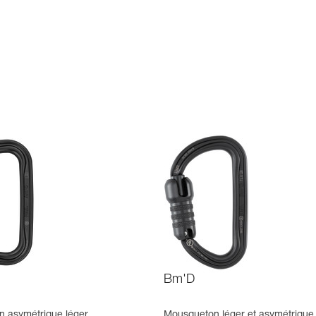
Bm'D
 asymétrique léger
Mousqueton léger et asymétrique