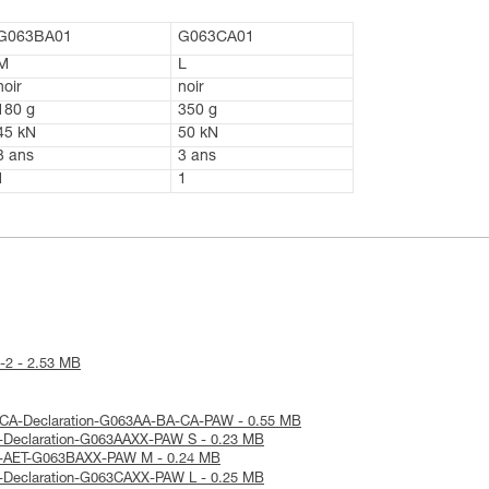
G063BA01
G063CA01
M
L
noir
noir
180 g
350 g
45 kN
50 kN
3 ans
3 ans
1
1
W-2 - 2.53 MB
UKCA-Declaration-G063AA-BA-CA-PAW - 0.55 MB
UE-Declaration-G063AAXX-PAW S - 0.23 MB
 UE-AET-G063BAXX-PAW M - 0.24 MB
UE-Declaration-G063CAXX-PAW L - 0.25 MB