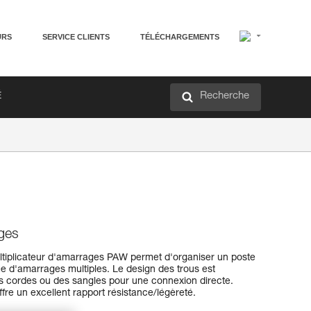
URS
SERVICE CLIENTS
TÉLÉCHARGEMENTS
Recherche
É
ages
 multiplicateur d'amarrages PAW permet d'organiser un poste
me d'amarrages multiples. Le design des trous est
s cordes ou des sangles pour une connexion directe.
ffre un excellent rapport résistance/légèreté.