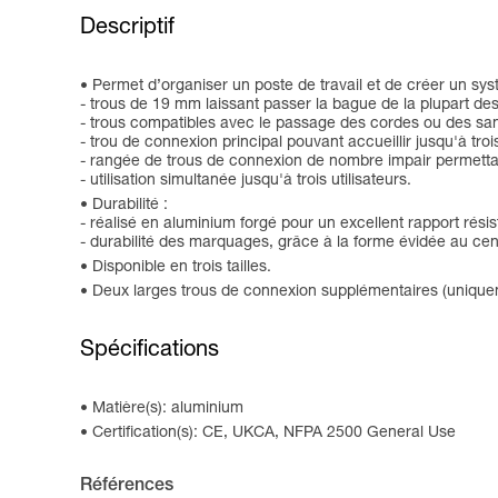
Descriptif
Permet d’organiser un poste de travail et de créer un sys
- trous de 19 mm laissant passer la bague de la plupart d
- trous compatibles avec le passage des cordes ou des sa
- trou de connexion principal pouvant accueillir jusqu'à tr
- rangée de trous de connexion de nombre impair permettant
- utilisation simultanée jusqu'à trois utilisateurs.
Durabilité :
- réalisé en aluminium forgé pour un excellent rapport rési
- durabilité des marquages, grâce à la forme évidée au cent
Disponible en trois tailles.
Deux larges trous de connexion supplémentaires (uniqu
Spécifications
Matière(s): aluminium
Certification(s): CE, UKCA, NFPA 2500 General Use
Références