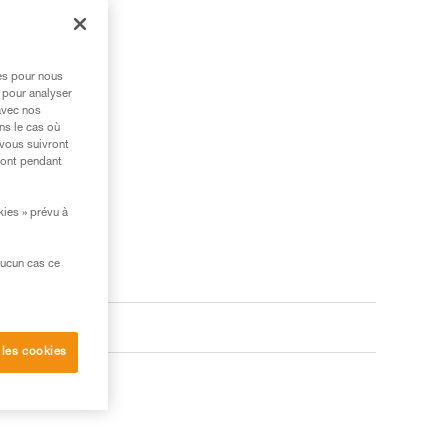
res pour nous
 pour analyser
avec nos
ns le cas où
 vous suivront
ront pendant
kies » prévu à
aucun cas ce
 les cookies