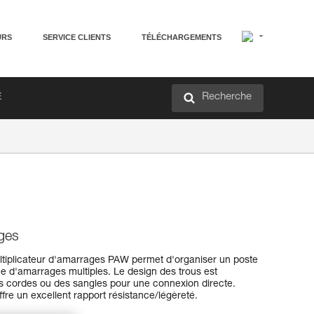
URS
SERVICE CLIENTS
TÉLÉCHARGEMENTS
Recherche
É
ages
 multiplicateur d'amarrages PAW permet d'organiser un poste
me d'amarrages multiples. Le design des trous est
s cordes ou des sangles pour une connexion directe.
ffre un excellent rapport résistance/légèreté.