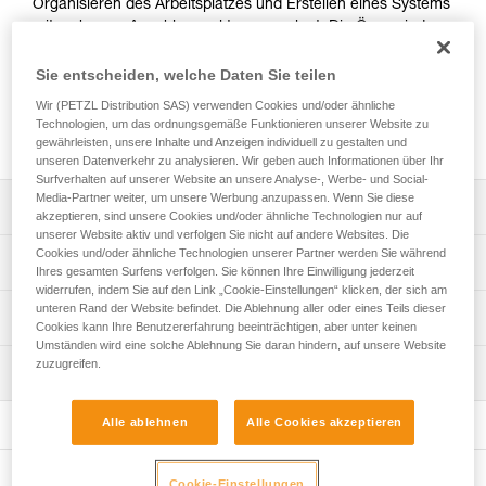
Organisieren des Arbeitsplatzes und Erstellen eines Systems
mit mehreren Anschlagpunkten ausgelegt. Die Ösen sind so
dimensioniert, dass sie das Durchführen von Seilen und
Schlingen für eine direkte Verbindung ermöglichen. Die PAW
Sie entscheiden, welche Daten Sie teilen
ist aus geschmiedetem Aluminium gefertigt und
Wir (PETZL Distribution SAS) verwenden Cookies und/oder ähnliche
gewährleistet ein ausgezeichnetes Verhältnis
Technologien, um das ordnungsgemäße Funktionieren unserer Website zu
Bruchlast/Gewichtseinsparung.
gewährleisten, unsere Inhalte und Anzeigen individuell zu gestalten und
unseren Datenverkehr zu analysieren. Wir geben auch Informationen über Ihr
Surfverhalten auf unserer Website an unsere Analyse-, Werbe- und Social-
Media-Partner weiter, um unsere Werbung anzupassen. Wenn Sie diese
Leistungsverzeichnis
akzeptieren, sind unsere Cookies und/oder ähnliche Technologien nur auf
unserer Website aktiv und verfolgen Sie nicht auf andere Websites. Die
Cookies und/oder ähnliche Technologien unserer Partner werden Sie während
Zum einfachen Organisieren des Standplatzes und
Technische Spezifikationen
Ihres gesamten Surfens verfolgen. Sie können Ihre Einwilligung jederzeit
Erstellen eines Systems mit mehreren Anschlagpunkten:
widerrufen, indem Sie auf den Link „Cookie-Einstellungen“ klicken, der sich am
- Die 19 mm-Ösen sind groß genug für die
unteren Rand der Website befindet. Die Ablehnung aller oder eines Teils dieser
Material: Aluminium
Technische Informationen
Verriegelungshülsen der meisten Karabiner, so dass sie
Cookies kann Ihre Benutzererfahrung beeinträchtigen, aber unter keinen
Zertifizierung(en): CE, UKCA, NFPA 2500 General Use
sich umdrehen können.
Umständen wird eine solche Ablehnung Sie daran hindern, auf unsere Website
Gebrauchsanleitung
- Die Ösen sind so dimensioniert, dass sie das
zuzugreifen.
Wartung
Zugrundeliegende Spezifikationen
Das PDF herunterladen technical-notice-PAW-2
Durchführen von Seilen und Schlingen für eine direkte
Verbindung ermöglichen.
Konformitätserklärung
Ablauf der PSA-Prüfung
Referenz : G063AA01
Alle ablehnen
Alle Cookies akzeptieren
- In die Hauptverbindungsöse können bis zu drei
Das PDF herunterladen UKCA-Declaration-G063AA-BA-
Das PDF herunterladen verif-EPI-connexion-procedure-
Größe : S
Karabiner eingehängt werden.
CA-PAW
DE
Farbe(n) : schwarz
- Die in einer Reihe angeordneten Verbindungsösen in
Das PDF herunterladen UE-Declaration-G063AAXX-PAW S
Gewicht : 60 g
Cookie-Einstellungen