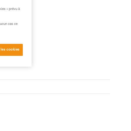
kies » prévu à
aucun cas ce
 les cookies