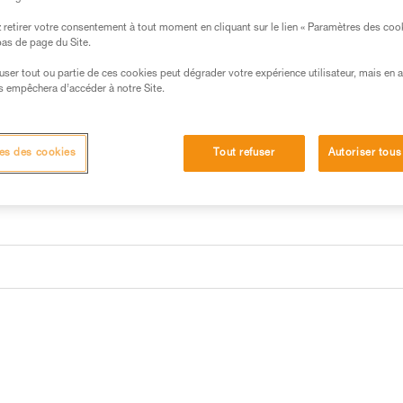
retirer votre consentement à tout moment en cliquant sur le lien « Paramètres des coo
 bas de page du Site.
efuser tout ou partie de ces cookies peut dégrader votre expérience utilisateur, mais en 
s empêchera d’accéder à notre Site.
es des cookies
Tout refuser
Autoriser tous