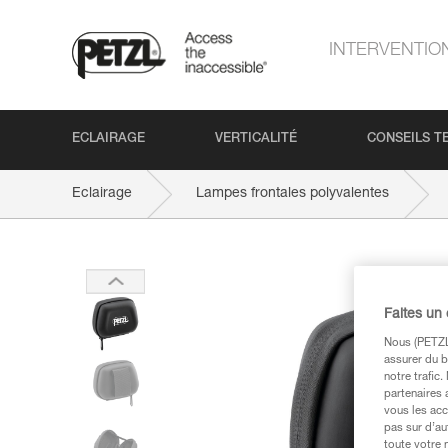
INTERVENTIO
ECLAIRAGE
VERTICALITÉ
CONSEILS T
Eclairage
Lampes frontales polyvalentes
Faites un
Nous (PETZL 
assurer du b
notre trafic
partenaires 
vous les acc
pas sur d’au
toute votre 