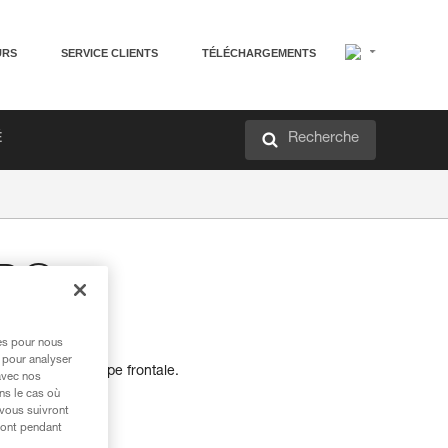
URS
SERVICE CLIENTS
TÉLÉCHARGEMENTS
Recherche
É
RO
ontale
res pour nous
 pour analyser
ansport pour lampe frontale.
avec nos
ns le cas où
 vous suivront
ront pendant