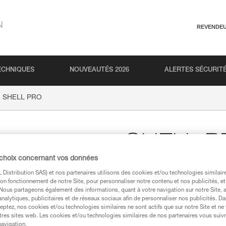
N
REVENDE
ECHNIQUES
NOUVEAUTÉS 2026
ALERTES SÉCURIT
SHELL PRO
SHELL P
 choix concernant vos données
Pochette pour lampe fr
Distribution SAS) et nos partenaires utilisons des cookies et/ou technologies similai
on fonctionnement de notre Site, pour personnaliser notre contenu et nos publicités, et
Pochette de rangement et de tr
. Nous partageons également des informations, quant à votre navigation sur notre Site, 
analytiques, publicitaires et de réseaux sociaux afin de personnaliser nos publicités. Da
eptez, nos cookies et/ou technologies similaires ne sont actifs que sur notre Site et ne
Trouvez un revendeur
tres sites web. Les cookies et/ou technologies similaires de nos partenaires vous suiv
navigation.