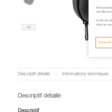
Vous pouvez 
cet effet en
Le fait de r
refus ne vou
Paramètr
Descriptif détaillé
Informations techniques
Descriptif détaillé
Descriptif