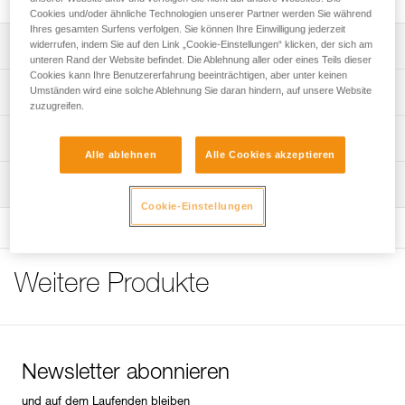
Cookies und/oder ähnliche Technologien unserer Partner werden Sie während
Ihres gesamten Surfens verfolgen. Sie können Ihre Einwilligung jederzeit
widerrufen, indem Sie auf den Link „Cookie-Einstellungen“ klicken, der sich am
Leistungsverzeichnis
unteren Rand der Website befindet. Die Ablehnung aller oder eines Teils dieser
Cookies kann Ihre Benutzererfahrung beeinträchtigen, aber unter keinen
Zum einfachen Aufbewahren und Transportieren einer
Umständen wird eine solche Ablehnung Sie daran hindern, auf unsere Website
Technische Spezifikationen
Stirnlampe zusammen mit einem Akku oder
zuzugreifen.
Ersatzbatterien.
Gewicht: 58 g
Technische Informationen
Schützt die Stirnlampe bei Nichtbenutzung vor
Alle ablehnen
Alle Cookies akzeptieren
Zugrundeliegende Spezifikationen
Chemikalien oder Werkzeugen.
Häufige Fragen
Wartung
Häufige Fragen
Kann mit dem mit Druckknopf verschließbaren Gurtband
Referenz : E073DA00
Cookie-Einstellungen
sicher am Gürtel getragen werden.
Garantie : 3 Jahre
See all technical content
Verpackung : 1
Geeignet für die Stirnlampen der Reihen ARIA und PIXA
sowie für die SWIFT RL-Stirnlampe.
Weitere Produkte
Newsletter abonnieren
und auf dem Laufenden bleiben