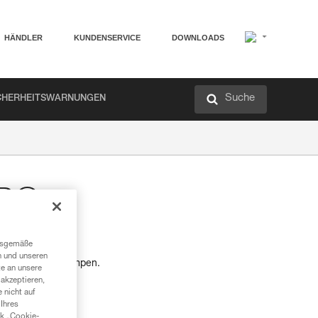
HÄNDLER
KUNDENSERVICE
DOWNLOADS
Suche
CHERHEITSWARNUNGEN
RO
ngsgemäße
n und unseren
eutel für Stirnlampen.
te an unsere
akzeptieren,
 nicht auf
Ihres
nk „Cookie-