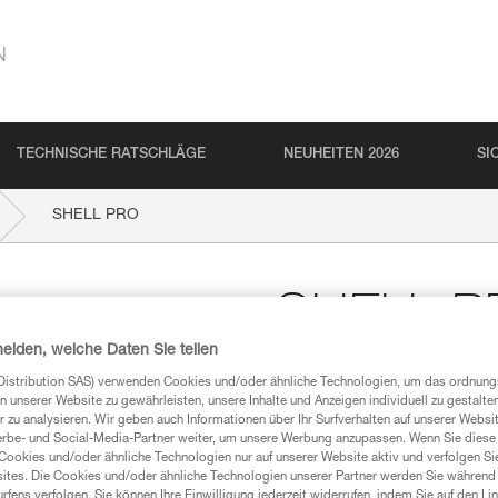
N
TECHNISCHE RATSCHLÄGE
NEUHEITEN 2026
SI
SHELL PRO
SHELL P
heiden, welche Daten Sie teilen
Stirnlampenbeutel
Distribution SAS) verwenden Cookies und/oder ähnliche Technologien, um das ordnu
n unserer Website zu gewährleisten, unsere Inhalte und Anzeigen individuell zu gestalte
Aufbewahrungs- und Transportb
 zu analysieren. Wir geben auch Informationen über Ihr Surfverhalten auf unserer Websi
erbe- und Social-Media-Partner weiter, um unsere Werbung anzupassen. Wenn Sie diese 
Cookies und/oder ähnliche Technologien nur auf unserer Website aktiv und verfolgen Sie
Einen Händler finden
ites. Die Cookies und/oder ähnliche Technologien unserer Partner werden Sie während 
fens verfolgen. Sie können Ihre Einwilligung jederzeit widerrufen, indem Sie auf den Li