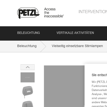
INTERVENTIO
BELEUCHTUNG
VERTIKALE AKTIVITÄTEN
Beleuchtung
Vielseitig einsetzbare Stirnlampen
Sie entsc
Wir (PETZL 
Funktioniere
Datenverkehr
Analyse-, W
sind unsere 
andere Webs
gesamten Sur