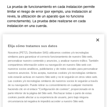
través de un profesional su capacidad para
ejecutar estas técnicas, solo y con total
La prueba de funcionamiento en cada instalación permite
seguridad, antes de ejecutarlas de forma
limitar el riesgo de error (por ejemplo, una instalación al
autónoma.
revés, la utilización de un aparato que no funciona
Damos ejemplos de técnicas relacionadas con
correctamente). La prueba debe realizarse en cada
su actividad. Pueden existir otras que no
instalación en una cuerda.
describimos aquí.
Para el ASAP LOCK, compruebe que la función LOCK no
esté activada antes de hacer la prueba.
Elija cómo tratamos sus datos
Nosotros [PETZL Distribution SAS) utilizamos cookies y/o tecnologías
Una vez el ASAP o ASAP LOCK colocado en la cuerda, haga
similares para garantizar el correcto funcionamiento de nuestro Sitio web,
deslizar su aparato bruscamente hacia abajo. Un
personalizar nuestro contenido y anuncios, y analizar nuestro tráfico. También
movimiento rápido de la mano permite alcanzar fácilmente la
compartimos información sobre su navegación en nuestro Sitio web con
nuestros socios analíticos, publicitarios y de redes sociales para personalizar
velocidad de 2 m/s, el aparato debe bloquear. Si no bloquea,
nuestros anuncios. Si los acepta, nuestras cookies y/o tecnologías similares
compruebe su instalación o inspeccione el estado del
solo estarán activas en nuestro Sitio web y no le seguirán en otros sitios web.
aparato.
Las cookies y/o tecnologías similares de nuestros socios le seguirán a través
de su navegación. Puede retirar su consentimiento en cualquier momento
haciendo clic en el enlace "Configuración de cookies", proporcionado en la
parte inferior de la página del Sitio web. Rechazar todas o parte de estas
cookies puede afectar a su experiencia de usuario, pero bajo ninguna
circunstancia tal negativa le impedirá acceder a nuestro Sitio web.