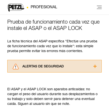
PROFESIONAL
Prueba de funcionamiento cada vez que
instale el ASAP o el ASAP LOCK
La ficha técnica del ASAP especifica "Efectúe una prueba
de funcionamiento cada vez que lo instale": esta simple
prueba permite evitar los errores más corrientes.
ALERTAS DE SEGURIDAD
Lea atentamente las fichas técnicas de los
productos utilizados en este consejo antes de
consultarlo. Usted debe comprender la
El ASAP y el ASAP LOCK son aparatos anticaídas: no
información de la ficha técnica para poder
cargan el peso del usuario durante sus desplazamientos o
comprender este complemento informativo.
su trabajo y solo deben servir para detener una eventual
Dominar estas técnicas requiere una formación
caída. Siguen al usuario sin que se note.
y un entrenamiento específico. Confirme a