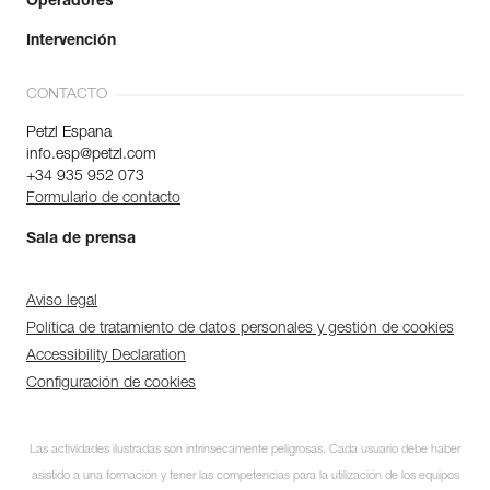
Operadores
Intervención
CONTACTO
Petzl Espana
info.esp@petzl.com
+34 935 952 073
Formulario de contacto
Sala de prensa
Aviso legal
Política de tratamiento de datos personales y gestión de cookies
Accessibility Declaration
Configuración de cookies
Las actividades ilustradas son intrínsecamente peligrosas. Cada usuario debe haber
asistido a una formación y tener las competencias para la utilización de los equipos