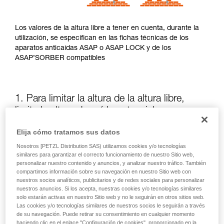
Los valores de la altura libre a tener en cuenta, durante la
utilización, se especifican en las fichas técnicas de los
aparatos anticaídas ASAP o ASAP LOCK y de los
ASAP’SORBER compatibles
1. Para limitar la altura de la altura libre,
limite la altura de caída potencial
Elija cómo tratamos sus datos
La posición del ASAP o del ASAP LOCK, en relación al
Nosotros [PETZL Distribution SAS) utilizamos cookies y/o tecnologías
usuario, influye en la altura de caída y, así, en la longitud de
similares para garantizar el correcto funcionamiento de nuestro Sitio web,
desgarro del absorbedor de energía: estos dos elementos
personalizar nuestro contenido y anuncios, y analizar nuestro tráfico. También
aumentan la altura libre.
compartimos información sobre su navegación en nuestro Sitio web con
nuestros socios analíticos, publicitarios y de redes sociales para personalizar
nuestros anuncios. Si los acepta, nuestras cookies y/o tecnologías similares
Mantenga siempre que sea posible el ASAP o el ASAP LOCK
solo estarán activas en nuestro Sitio web y no le seguirán en otros sitios web.
por encima del punto de enganche del arnés.
Las cookies y/o tecnologías similares de nuestros socios le seguirán a través
de su navegación. Puede retirar su consentimiento en cualquier momento
haciendo clic en el enlace "Configuración de cookies", proporcionado en la