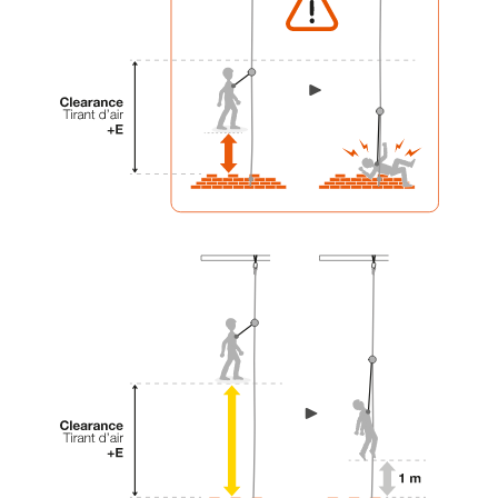
su actividad. Pueden existir otras que no
describimos aquí.