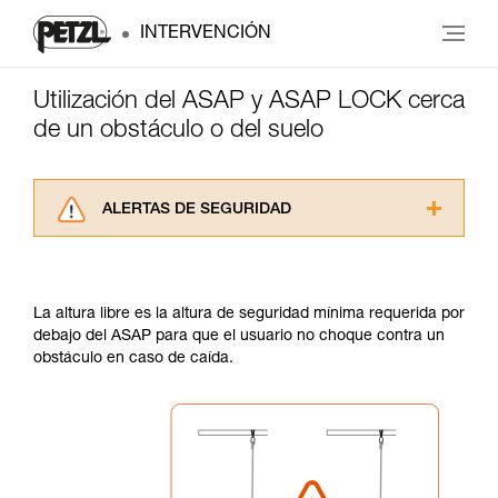
INTERVENCIÓN
Utilización del ASAP y ASAP LOCK cerca
de un obstáculo o del suelo
ALERTAS DE SEGURIDAD
Lea atentamente las fichas técnicas de los
productos utilizados en este consejo antes de
consultarlo. Usted debe comprender la
La altura libre es la altura de seguridad mínima requerida por
información de la ficha técnica para poder
debajo del ASAP para que el usuario no choque contra un
comprender este complemento informativo.
obstáculo en caso de caída.
Dominar estas técnicas requiere una formación
y un entrenamiento específico. Confirme a
través de un profesional su capacidad para
ejecutar estas técnicas, solo y con total
seguridad, antes de ejecutarlas de forma
autónoma.
Damos ejemplos de técnicas relacionadas con