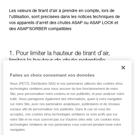
Les valeurs de tirant d’air à prendre en compte, lors de
l’utilisation, sont précisées dans les notices techniques de
vos appareils d’arrêt des chutes ASAP ou ASAP LOCK et
des ASAP’SORBER compatibles
1. Pour limiter la hauteur de tirant d’air,
limitez la hauteur de chute potentielle
Faites un choix concernant vos données
La position de l’ASAP ou de l’ASAP LOCK, par rapport à
l’utilisateur, influe sur la hauteur de chute et donc sur la
Nous (PETZL Distribution SAS) et nos partenaires utilisons des cookies et/ou
longueur de déchirement de l’absorbeur d’énergie : ces
technologies similaires pour nous assurer du bon fonctionnement de notre
Site, pour personnaliser notre contenu et nos publicités, et pour analyser notre
deux éléments augmentent le tirant d’air.
trafic. Nous partageons également des informations, quant à votre navigation
sur notre Site, avec nos partenaires analytiques, publicitaires et de réseaux
sociaux afin de personnaliser nos publicités. Dans le cas où vous les
Gardez autant que possible l’ASAP ou l’ASAP LOCK au-
acceptez, nos cookies et/ou technologies similaires ne sont actifs que sur
dessus du point d’attache de votre harnais
notre Site et ne vous suivront pas sur d’autres sites web. Les cookies et/ou
technologies similaires de nos partenaires vous suivront pendant toute votre
navigation.