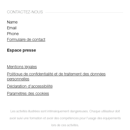
CONTACTEZ-NOUS
Name
Email
Phone
Formulaire de contact
Espace presse
Mentions légales
Politique de confidentialité et de traitement des données
personnelles
Déclaration d'accessibilité
Paramètres des cookies
Les activités illustrées sont intrinsèquement dangereuses. Chaque utilisateur doit
avoir suivi une formation et avoir des compétences pour l’usage des équipements
lors de ces activités.