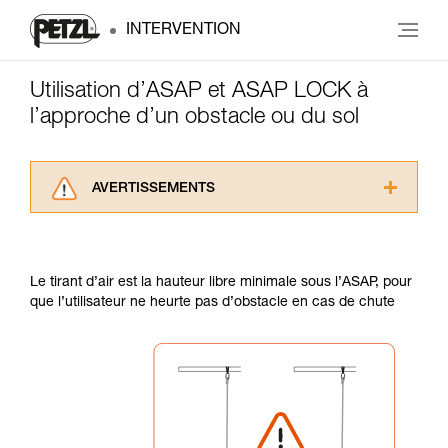
INTERVENTION
Utilisation d’ASAP et ASAP LOCK à
l’approche d’un obstacle ou du sol
AVERTISSEMENTS
Lisez attentivement les notices techniques des
produits utilisés dans ce conseil avant de le
consulter. Vous devez avoir compris les
Le tirant d’air est la hauteur libre minimale sous l’ASAP, pour
informations de la notice technique pour
que l’utilisateur ne heurte pas d’obstacle en cas de chute
pouvoir comprendre ce complément
d’informations.
Maîtriser ces techniques nécessite une
formation et un entraînement spécifique. Validez
avec un professionnel votre capacité à refaire
la manipulation, seul, en toute sécurité, avant
de la reproduire en autonomie.
Nous donnons des exemples de techniques