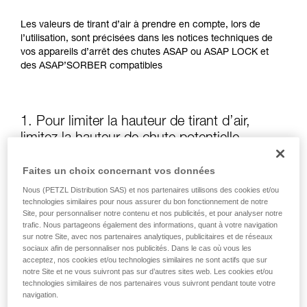
Les valeurs de tirant d’air à prendre en compte, lors de
l’utilisation, sont précisées dans les notices techniques de
vos appareils d’arrêt des chutes ASAP ou ASAP LOCK et
des ASAP’SORBER compatibles
1. Pour limiter la hauteur de tirant d’air,
limitez la hauteur de chute potentielle
Faites un choix concernant vos données
La position de l’ASAP ou de l’ASAP LOCK, par rapport à
l’utilisateur, influe sur la hauteur de chute et donc sur la
Nous (PETZL Distribution SAS) et nos partenaires utilisons des cookies et/ou
longueur de déchirement de l’absorbeur d’énergie : ces
technologies similaires pour nous assurer du bon fonctionnement de notre
Site, pour personnaliser notre contenu et nos publicités, et pour analyser notre
deux éléments augmentent le tirant d’air.
trafic. Nous partageons également des informations, quant à votre navigation
sur notre Site, avec nos partenaires analytiques, publicitaires et de réseaux
sociaux afin de personnaliser nos publicités. Dans le cas où vous les
Gardez autant que possible l’ASAP ou l’ASAP LOCK au-
acceptez, nos cookies et/ou technologies similaires ne sont actifs que sur
dessus du point d’attache de votre harnais
notre Site et ne vous suivront pas sur d’autres sites web. Les cookies et/ou
technologies similaires de nos partenaires vous suivront pendant toute votre
navigation.