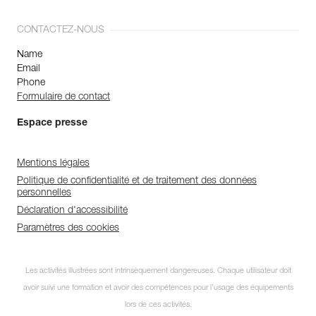
CONTACTEZ-NOUS
Name
Email
Phone
Formulaire de contact
Espace presse
Mentions légales
Politique de confidentialité et de traitement des données
personnelles
Déclaration d'accessibilité
Paramètres des cookies
Les activités illustrées sont intrinsèquement dangereuses. Chaque utilisateur doit
avoir suivi une formation et avoir des compétences pour l’usage des équipements
lors de ces activités.