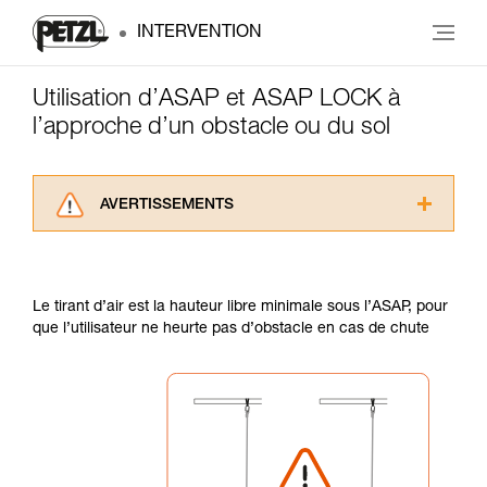
INTERVENTION
Utilisation d’ASAP et ASAP LOCK à
l’approche d’un obstacle ou du sol
AVERTISSEMENTS
Lisez attentivement les notices techniques des
produits utilisés dans ce conseil avant de le
consulter. Vous devez avoir compris les
Le tirant d’air est la hauteur libre minimale sous l’ASAP, pour
informations de la notice technique pour
que l’utilisateur ne heurte pas d’obstacle en cas de chute
pouvoir comprendre ce complément
d’informations.
Maîtriser ces techniques nécessite une
formation et un entraînement spécifique. Validez
avec un professionnel votre capacité à refaire
la manipulation, seul, en toute sécurité, avant
de la reproduire en autonomie.
Nous donnons des exemples de techniques