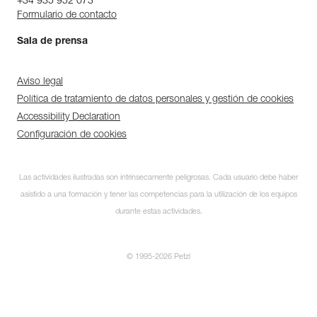
+34 935 952 073
Formulario de contacto
Sala de prensa
Aviso legal
Política de tratamiento de datos personales y gestión de cookies
Accessibility Declaration
Configuración de cookies
Las actividades ilustradas son intrínsecamente peligrosas. Cada usuario debe haber
asistido a una formación y tener las competencias para la utilización de los equipos
durante estas actividades.
© 1995-2026 Petzl