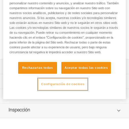
Destinado a los trabajadores en altura, el absorbedor de
personalizar nuestro contenido y anuncios, y analizar nuestro tráfico. También
energía ASAP’SORBER se utiliza con un anticaídas
compartimos información sobre su navegación en nuestro Sitio web con
deslizante ASAP o ASAP LOCK. Le permite trabajar
nuestros socios analíticos, publicitarios y de redes sociales para personalizar
nuestros anuncios. Si los acepta, nuestras cookies y/o tecnologías similares
separado de la cuerda para protegerla durante las fases de
solo estarán activas en nuestro Sitio web y no le seguirán en otros sitios web.
trabajo. Equipado con una cinta de desgarro, situada en una
Las cookies y/o tecnologías similares de nuestros socios le seguirán a través
funda que se puede abrir y reemplazar, el absorbedor está
de su navegación. Puede retirar su consentimiento en cualquier momento
protegido de la abrasión. Está disponible en dos longitudes
haciendo clic en el enlace "Configuración de cookies", proporcionado en la
para escoger el mejor compromiso entre reducción de la
parte inferior de la página del Sitio web. Rechazar todas o parte de estas
altura de la caída y trabajo separado de la cuerda.
cookies puede afectar a su experiencia de usuario, pero bajo ninguna
circunstancia tal negativa le impedirá acceder a nuestro Sitio web.
Descripción
Rechazarlas todas
Aceptar todas las cookies
Se utiliza únicamente con un anticaídas deslizante ASAP
Características técnicas
Configuración de cookies
o ASAP LOCK para formar un sistema anticaídas.
Absorbedor de energía ultracompacto, resistente y
Certificaciones: CE EN 353-2 ou EN 12841 tipo A utilizado
Información técnica
práctico:
con ASAP o ASAP LOCK, ANSI Z359.13 6 feet, ANSI
- Permite un seguimiento óptimo de su aparato anticaídas
359.15 y GB 24537
Ficha técnica
gracias a su cinta flexible.
Inspección
Descargar el pdf technical-notice-ASAP-SORBER-3
Materiales: poliamida y poliéster
- Cinta de desgarro protegida de la abrasión y
Declaración de conformidad
Procedimiento de revisión del EPI
proyecciones gracias a su funda de tejido resistente.
Características por referencia
Descargar el pdf EU-Declaration-ASAPSORBER-L071
Descargar el pdf verif EPI-ASAP'SORBER-procedure-ES
- Funda con cierre que facilita las revisiones periódicas.