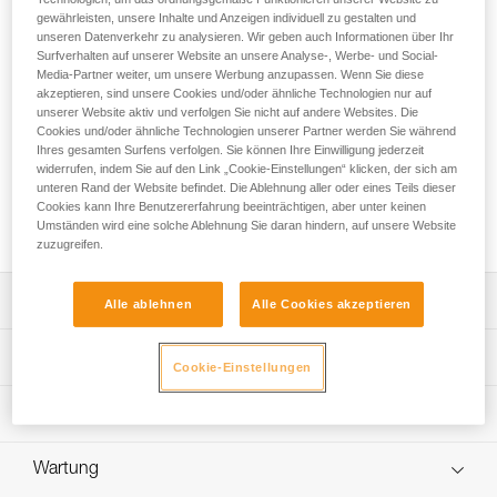
Der Falldämpfer ASAP’SORBER ist speziell für
gewährleisten, unsere Inhalte und Anzeigen individuell zu gestalten und
Höhenarbeiter/-innen konzipiert und für die Verwendung mit
unseren Datenverkehr zu analysieren. Wir geben auch Informationen über Ihr
dem mitlaufenden Auffanggerät ASAP oder ASAP LOCK
Surfverhalten auf unserer Website an unsere Analyse-, Werbe- und Social-
bestimmt. Er ermöglicht es Ihnen, entfernt vom Seil zu
Media-Partner weiter, um unsere Werbung anzupassen. Wenn Sie diese
akzeptieren, sind unsere Cookies und/oder ähnliche Technologien nur auf
arbeiten und es so während der Arbeitsphasen zu schützen.
unserer Website aktiv und verfolgen Sie nicht auf andere Websites. Die
Der Bandfalldämpfer befindet sich in einer Hülle, die an den
Cookies und/oder ähnliche Technologien unserer Partner werden Sie während
Enden geöffnet werden und ausgetauscht werden kann. So
Ihres gesamten Surfens verfolgen. Sie können Ihre Einwilligung jederzeit
wird der Falldämpfer vor Abrieb geschützt. Er ist in zwei
widerrufen, indem Sie auf den Link „Cookie-Einstellungen“ klicken, der sich am
Längen erhältlich, um einen optimalen Kompromiss
unteren Rand der Website befindet. Die Ablehnung aller oder eines Teils dieser
zwischen der Reduzierung der Sturzhöhe und der
Cookies kann Ihre Benutzererfahrung beeinträchtigen, aber unter keinen
Umständen wird eine solche Ablehnung Sie daran hindern, auf unsere Website
Entfernung vom Seil zu ermöglichen.
zuzugreifen.
Leistungsverzeichnis
Alle ablehnen
Alle Cookies akzeptieren
Darf ausschließlich mit einem mitlaufenden Auffanggerät
Technische Spezifikationen
Cookie-Einstellungen
ASAP oder ASAP LOCK zum Einrichten eines
Auffangsystems verwendet werden.
Zertifizierungen(en): CE EN 353-2 ou EN 12841 typ A bei
Technische Informationen
Ultrakompakter, strapazierfähiger und praktischer
der Verwendung mit ASAP oder ASAP LOCK, ANSI
Falldämpfer:
Z359.13 6 feet, ANSI 359.15, GB 24537
Gebrauchsanleitung
- Ermöglicht dank des flexiblen Gurtbands eine optimale
Wartung
Das PDF herunterladen technical-notice-ASAP-SORBER-
Material: Polyamid, Polyester
Verfolgung Ihres Auffanggeräts.
3