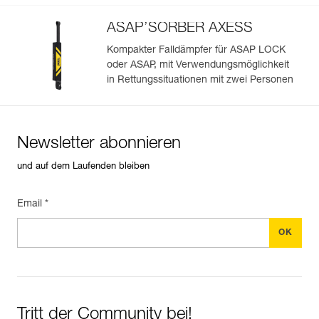
automatisch hochgeladen.
ASAP’SORBER AXESS
Importieren und exportieren Sie problemlos die Daten
Ihrer vorhandenen PSA-Bestände.
Kompakter Falldämpfer für ASAP LOCK
Sehen Sie sich die Geschichte eines Produkts ab dem
oder ASAP, mit Verwendungsmöglichkeit
Herstellungsdatum an.
in Rettungssituationen mit zwei Personen
Mehr erfahren
Newsletter abonnieren
und auf dem Laufenden bleiben
Email *
Tritt der Community bei!