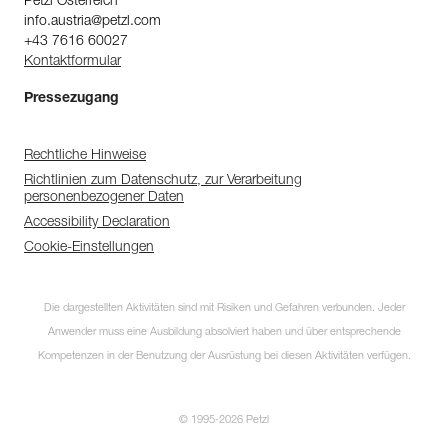
Petzl Österreich
info.austria@petzl.com
+43 7616 60027
Kontaktformular
Pressezugang
Rechtliche Hinweise
Richtlinien zum Datenschutz, zur Verarbeitung
personenbezogener Daten
Accessibility Declaration
Cookie-Einstellungen
Die dargestellten Aktivitäten sind mit Risiken und Gefahren verbunden. Jeder
Anwender muss eine Ausbildung absolviert haben und über entsprechende
Kompetenzen in der Benutzung der Ausrüstung bei diesen Aktivitäten verfügen.
© 1995-2026 Petzl