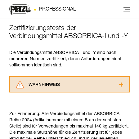
PROFESSIONAL
Zertifizierungstests der
Verbindungsmittel ABSORBICA-I und -Y
Die Verbindungsmittel ABSORBICA-I und -Y sind nach
mehreren Normen zertifiziert, deren Anforderungen nicht
vollkommen identisch sind.
WARNHINWEIS
Lesen Sie die Gebrauchsanweisungen der
Produkte, um die es in diesem Tech Tipp geht,
aufmerksam durch, bevor Sie diesen zu Rate
Zur Erinnerung: Alle Verbindungsmittel der ABSORBICA-
ziehen. Um diese Zusatzinformationen
Reihe 2024 (Artikelnummer mit einem B an der sechsten
verstehen zu können, müssen Sie zuerst die in
Stelle) sind für Verwendungen bis maximal 140 kg zertifiziert.
der Gebrauchsanweisung enthaltenen
Die maximale Sturzhöhe für die Zertifizierung ist für jedes
Informationen richtig verstanden haben.