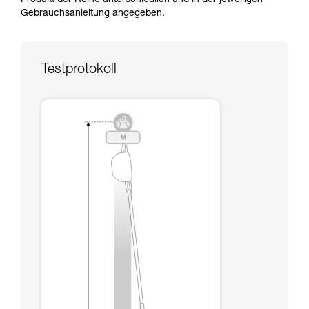
Produkt der Reihe unterschiedlich und in der jeweiligen
Die Beherrschung dieser Techniken setzt eine
Gebrauchsanleitung angegeben.
entsprechende Ausbildung und ein spezielles
Training voraus. Prüfen Sie zusammen mit
einem Profi, ob Sie in der Lage sind, den
Vorgang alleine sicher zu wiederholen, bevor
Testprotokoll
Sie ihn eigenständig durchführen.
Wir geben Beispiele für die mit Ihrer Aktivität
verbundenen Techniken. Möglicherweise gibt es
noch andere Techniken, die hier nicht
beschrieben werden.