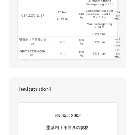
Durchschnittliche
Verzögerung < 7 G
Verzögerungsdauer
12 feet
152
140
zwischen 8 und 10
CSA Z259.11-17
cm
kg
G < 0,1 s
(3,66 m)
max.
Max. Verzögerung
< 10 G
8 kN max.
175
墜落制止用器具の規
100
4 m
6 kN max.
cm
kg
格
max.
175
GB/T 24538-2009:
100
4 m
6 kN max.
cm
型 II
kg
max.
Testprotokoll
EN 355: 2002
墜落制止用器具の規格