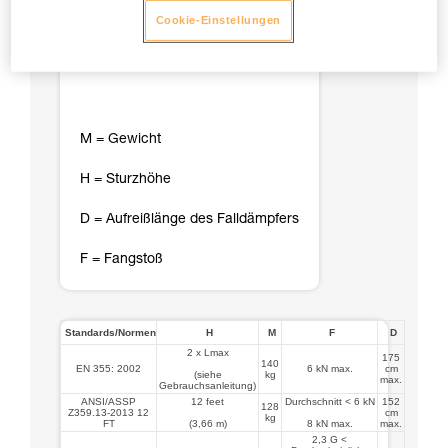
Cookie-Einstellungen
M = Gewicht
H = Sturzhöhe
D = Aufreißlänge des Falldämpfers
F = Fangstoß
Standards/Normen
H
M
F
D
2 x Lmax
175
140
EN 355: 2002
6 kN max.
cm
(siehe
kg
max.
Gebrauchsanleitung)
ANSI/ASSP
12 feet
Durchschnitt < 6 kN
152
128
Z359.13-2013 12
cm
kg
FT
(3,66 m)
8 kN max.
max.
2,3 G <