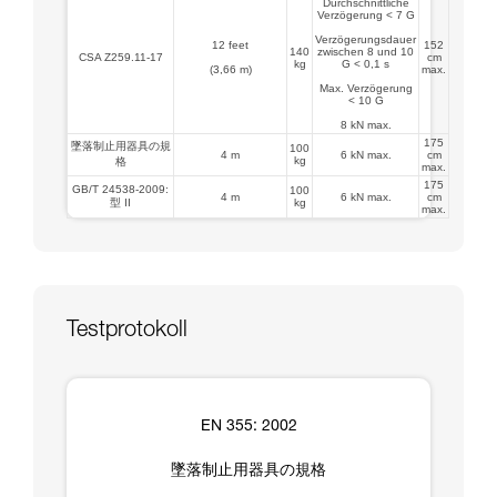
Durchschnittliche
Verzögerung < 7 G
Verzögerungsdauer
12 feet
152
140
zwischen 8 und 10
CSA Z259.11-17
cm
kg
G < 0,1 s
(3,66 m)
max.
Max. Verzögerung
< 10 G
8 kN max.
175
墜落制止用器具の規
100
4 m
6 kN max.
cm
kg
格
max.
175
GB/T 24538-2009:
100
4 m
6 kN max.
cm
型 II
kg
max.
Testprotokoll
EN 355: 2002
墜落制止用器具の規格