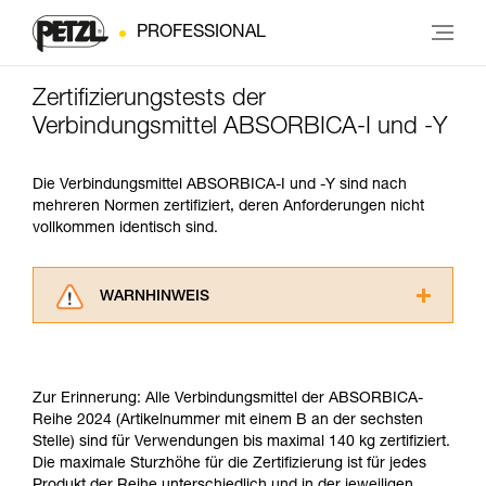
PROFESSIONAL
Zertifizierungstests der
Verbindungsmittel ABSORBICA-I und -Y
Die Verbindungsmittel ABSORBICA-I und -Y sind nach
mehreren Normen zertifiziert, deren Anforderungen nicht
vollkommen identisch sind.
WARNHINWEIS
Lesen Sie die Gebrauchsanweisungen der
Produkte, um die es in diesem Tech Tipp geht,
aufmerksam durch, bevor Sie diesen zu Rate
Zur Erinnerung: Alle Verbindungsmittel der ABSORBICA-
ziehen. Um diese Zusatzinformationen
Reihe 2024 (Artikelnummer mit einem B an der sechsten
verstehen zu können, müssen Sie zuerst die in
Stelle) sind für Verwendungen bis maximal 140 kg zertifiziert.
der Gebrauchsanweisung enthaltenen
Die maximale Sturzhöhe für die Zertifizierung ist für jedes
Informationen richtig verstanden haben.