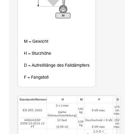
M = Gewicht
H = Sturzhöhe
D = Aufreißlänge des Falldämpfers
F = Fangstoß
Standards/Normen
H
M
F
D
2 x Lmax
175
140
EN 355: 2002
6 kN max.
cm
(siehe
kg
max.
Gebrauchsanleitung)
ANSI/ASSP
12 feet
Durchschnitt < 6 kN
152
128
Z359.13-2013 12
cm
kg
FT
(3,66 m)
8 kN max.
max.
2,3 G <