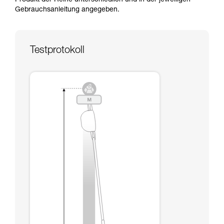
Produkt der Reihe unterschiedlich und in der jeweiligen
Die Beherrschung dieser Techniken setzt eine
Gebrauchsanleitung angegeben.
entsprechende Ausbildung und ein spezielles
Training voraus. Prüfen Sie zusammen mit
einem Profi, ob Sie in der Lage sind, den
Vorgang alleine sicher zu wiederholen, bevor
Testprotokoll
Sie ihn eigenständig durchführen.
Wir geben Beispiele für die mit Ihrer Aktivität
verbundenen Techniken. Möglicherweise gibt es
noch andere Techniken, die hier nicht
beschrieben werden.