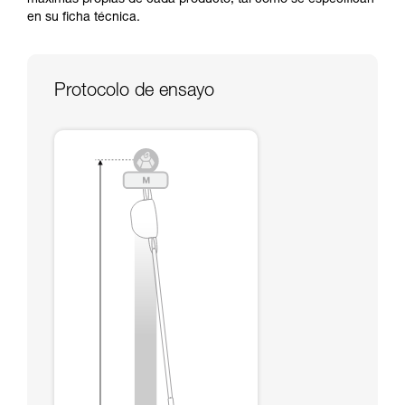
máximas propias de cada producto, tal como se especifican
través de un profesional su capacidad para
en su ficha técnica.
ejecutar estas técnicas, solo y con total
seguridad, antes de ejecutarlas de forma
autónoma.
Damos ejemplos de técnicas relacionadas con
Protocolo de ensayo
su actividad. Pueden existir otras que no
describimos aquí.