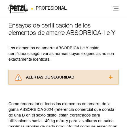
PROFESIONAL
Ensayos de certificación de los
elementos de amarre ABSORBICA-I e Y
Los elementos de amarre ABSORBICA I e Y están
certificados según varias normas cuyas exigencias no son
exactamente idénticas.
ALERTAS DE SEGURIDAD
Lea atentamente las fichas técnicas de los
productos utilizados en este consejo antes de
consultarlo. Usted debe comprender la
Como recordatorio, todos los elementos de amarre de la
información de la ficha técnica para poder
gama ABSORBICA 2024 (referencia comercial que consta
comprender este complemento informativo.
de una B en el sexto dígito) están certificados para
Dominar estas técnicas requiere una formación
utilizaciones hasta 140 kg máx. y para las alturas de caída
y un entrenamiento específico. Confirme a