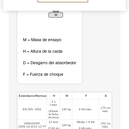
M = Masa de ensayo
H = Altura de la caída
D = Desgarro del absorbedor
F = Fuerza de choque
Estándares/Normas
H
M
F
D
2 x
Lmax
175 cm
EN 355: 2002
140 kg
6 kN máx.
(Véase
máx.
la ficha
técnica)
12 feet
Media < 6 kN
ANSI/ASSP
152 cm
128 kg
Z359.13-2013 12 FT
máx.
(3,66 m)
8 kN máx.