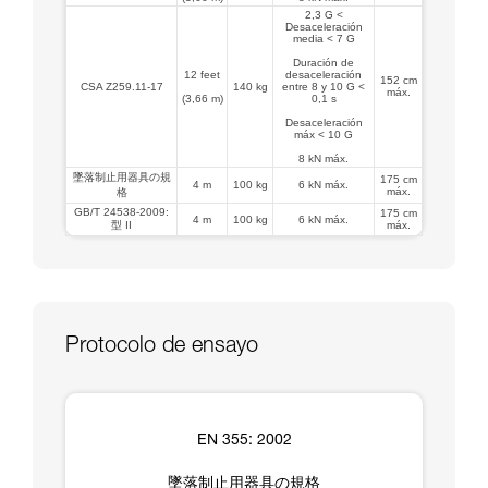
2,3 G <
Desaceleración
media < 7 G
Duración de
12 feet
desaceleración
152 cm
CSA Z259.11-17
140 kg
entre 8 y 10 G <
máx.
(3,66 m)
0,1 s
Desaceleración
máx < 10 G
8 kN máx.
墜落制止用器具の規
175 cm
4 m
100 kg
6 kN máx.
máx.
格
GB/T 24538-2009:
175 cm
4 m
100 kg
6 kN máx.
型 II
máx.
Protocolo de ensayo
EN 355: 2002
墜落制止用器具の規格