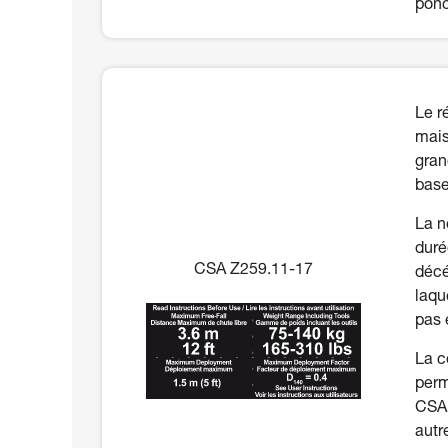
ponc
Le r
mais
gran
base
La n
duré
CSA Z259.11-17
décé
laqu
pas 
La c
perm
CSA 
autr