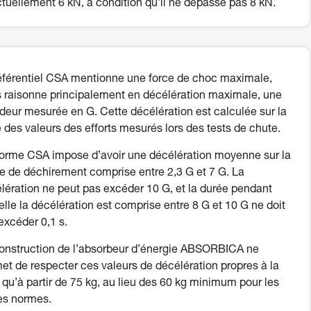
tuellement 6 kN, à condition qu’il ne dépasse pas 8 kN.
éférentiel CSA mentionne une force de choc maximale,
 raisonne principalement en décélération maximale, une
deur mesurée en G. Cette décélération est calculée sur la
 des valeurs des efforts mesurés lors des tests de chute.
orme CSA impose d’avoir une décélération moyenne sur la
e de déchirement comprise entre 2,3 G et 7 G. La
lération ne peut pas excéder 10 G, et la durée pendant
elle la décélération est comprise entre 8 G et 10 G ne doit
excéder 0,1 s.
onstruction de l’absorbeur d’énergie ABSORBICA ne
et de respecter ces valeurs de décélération propres à la
qu’à partir de 75 kg, au lieu des 60 kg minimum pour les
es normes.