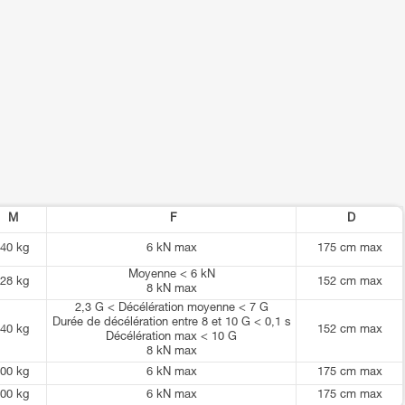
M
F
D
40 kg
6 kN max
175 cm max
Moyenne < 6 kN
28 kg
152 cm max
8 kN max
2,3 G < Décélération moyenne < 7 G
Durée de décélération entre 8 et 10 G < 0,1 s
40 kg
152 cm max
Décélération max < 10 G
8 kN max
00 kg
6 kN max
175 cm max
00 kg
6 kN max
175 cm max