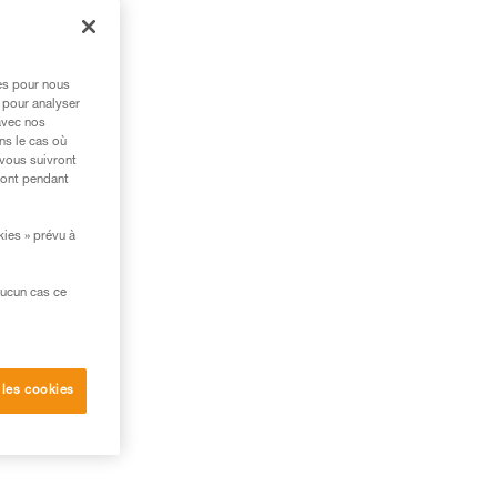
res pour nous
 pour analyser
avec nos
ns le cas où
 vous suivront
ront pendant
kies » prévu à
aucun cas ce
 les cookies
e
ue