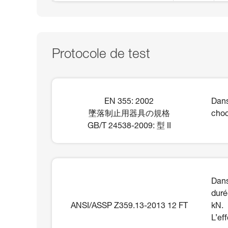
Protocole de test
EN 355: 2002
Dans
墜落制止用器具の規格
choc
GB/T 24538-2009: 型 II
Dans
duré
ANSI/ASSP Z359.13-2013 12 FT
kN.
L’ef