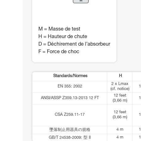
M = Masse de test
H = Hauteur de chute
D = Déchirement de l’absorbeur
F = Force de choc
Standards/Normes
H
2 x Lmax
EN 355: 2002
1
(cf. notice)
12 feet
ANSI/ASSP Z359.13-2013 12 FT
1
(3,66 m)
12 feet
CSA Z259.11-17
1
(3,66 m)
4 m
1
墜落制止用器具の規格
4 m
1
GB/T 24538-2009: 型 II