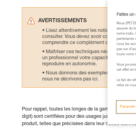
Faites un
AVERTISSEMENTS
Nous (PETZL 
assurer du b
Lisez attentivement les notices technique
notre trafic
consulter. Vous devez avoir compris les in
partenaires 
comprendre ce complément d’informations
vous les acc
pas sur d’au
Maîtriser ces techniques nécessite une f
toute votre 
un professionnel votre capacité à refaire la
reproduire en autonomie.
Vous pouvez 
cet effet en
Nous donnons des exemples de techniques l
nous ne décrivons pas ici.
Le fait de r
refus ne vou
Paramètr
Pour rappel, toutes les longes de la gamme ABSOR
digit) sont certifiées pour des usages jusqu’à 140 
produit, telles que précisées dans leur notice techni