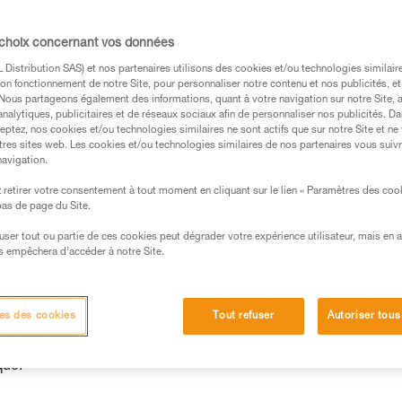
 choix concernant vos données
Distribution SAS) et nos partenaires utilisons des cookies et/ou technologies similai
on fonctionnement de notre Site, pour personnaliser notre contenu et nos publicités, et
s des produits utilisés dans ce conseil avant de le
. Nous partageons également des informations, quant à votre navigation sur notre Site, 
formations de la notice technique pour pouvoir
analytiques, publicitaires et de réseaux sociaux afin de personnaliser nos publicités. Da
.
eptez, nos cookies et/ou technologies similaires ne sont actifs que sur notre Site et ne
tres sites web. Les cookies et/ou technologies similaires de nos partenaires vous suiv
ormation et un entraînement spécifique. Validez avec
navigation.
 manipulation, seul, en toute sécurité, avant de la
retirer votre consentement à tout moment en cliquant sur le lien « Paramètres des coo
 bas de page du Site.
iées à votre activité. Il peut en exister d’autres que
efuser tout ou partie de ces cookies peut dégrader votre expérience utilisateur, mais en 
s empêchera d’accéder à notre Site.
es des cookies
Tout refuser
Autoriser tous
BICA 2024 (référence commerciale comportant un B au sixièm
kg max, et pour les hauteurs de chute maximales propres à chaq
que.