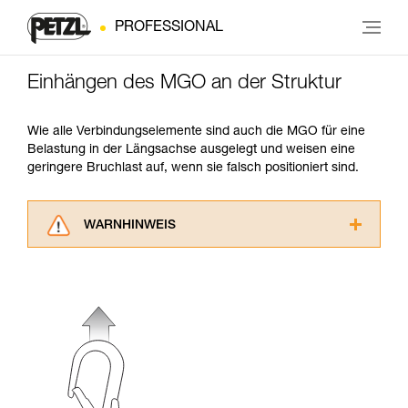
PROFESSIONAL
Einhängen des MGO an der Struktur
Wie alle Verbindungselemente sind auch die MGO für eine
Belastung in der Längsachse ausgelegt und weisen eine
geringere Bruchlast auf, wenn sie falsch positioniert sind.
WARNHINWEIS
Lesen Sie die Gebrauchsanweisungen der
Produkte, um die es in diesem Tech Tipp geht,
aufmerksam durch, bevor Sie diesen zu Rate
ziehen. Um diese Zusatzinformationen
verstehen zu können, müssen Sie zuerst die in
der Gebrauchsanweisung enthaltenen
Informationen richtig verstanden haben.
Die Beherrschung dieser Techniken setzt eine
entsprechende Ausbildung und ein spezielles