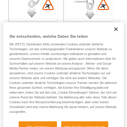
Sie entscheiden, welche Daten Sie teilen
Wir (PETZL Distribution SAS) verwenden Cookies und/oder ähnliche
Technologien, um das ordnungsgemäße Funktionieren unserer Website zu
Belastung in mehrere Richtungen:
gewährleisten, unsere Inhalte und Anzeigen individuell zu gestalten und
unseren Datenverkehr zu analysieren. Wir geben auch Informationen über Ihr
Surfverhalten auf unserer Website an unsere Analyse-, Werbe- und Social-
Unterschiedlicher Bruchlastverlust entsprechend dem
Media-Partner weiter, um unsere Werbung anzupassen. Wenn Sie diese
Winkel zwischen den Belastungsrichtungen.
akzeptieren, sind unsere Cookies und/oder ähnliche Technologien nur auf
unserer Website aktiv und verfolgen Sie nicht auf andere Websites. Die
Cookies und/oder ähnliche Technologien unserer Partner werden Sie während
Ihres gesamten Surfens verfolgen. Sie können Ihre Einwilligung jederzeit
widerrufen, indem Sie auf den Link „Cookie-Einstellungen“ klicken, der sich am
unteren Rand der Website befindet. Die Ablehnung aller oder eines Teils dieser
Cookies kann Ihre Benutzererfahrung beeinträchtigen, aber unter keinen
Umständen wird eine solche Ablehnung Sie daran hindern, auf unsere Website
zuzugreifen.