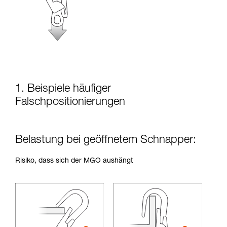
Training voraus. Prüfen Sie zusammen mit
einem Profi, ob Sie in der Lage sind, den
Vorgang alleine sicher zu wiederholen, bevor
Sie ihn eigenständig durchführen.
Wir geben Beispiele für die mit Ihrer Aktivität
verbundenen Techniken. Möglicherweise gibt es
noch andere Techniken, die hier nicht
beschrieben werden.
1. Beispiele häufiger
Falschpositionierungen
Belastung bei geöffnetem Schnapper:
Risiko, dass sich der MGO aushängt