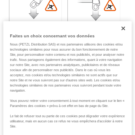
Faites un choix concernant vos données
Nous (PETZL Distribution SAS) et nos partenaires utilisons des cookies et/ou
technologies similaires pour nous assurer du bon fonctionnement de notre
Charge multidirectionnelle :
Site, pour personnaliser notre contenu et nos publicités, et pour analyser notre
trafic. Nous partageons également des informations, quant à votre navigation
sur notre Site, avec nos partenaires analytiques, publicitaires et de réseaux
sociaux afin de personnaliser nos publicités. Dans le cas où vous les
Perte de résistance variable en fonction de l'angle entre les
acceptez, nos cookies et/ou technologies similaires ne sont actifs que sur
axes d'effort.
notre Site et ne vous suivront pas sur d’autres sites web. Les cookies et/ou
technologies similaires de nos partenaires vous suivront pendant toute votre
navigation.
Vous pouvez retirer votre consentement à tout moment en cliquant sur le lien «
Paramètres des cookies » prévu à cet effet en bas de page du Site.
Le fait de refuser tout ou partie de ces cookies peut dégrader votre expérience
utilisateur, mais en aucun cas ce refus ne vous empêchera d’accéder à notre
Site.