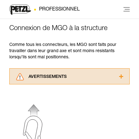
PROFESSIONNEL
Connexion de MGO à la structure
Comme tous les connecteurs, les MGO sont faits pour
travailler dans leur grand axe et sont moins résistants
lorsqu’ils sont mal positionnés.
AVERTISSEMENTS
Lisez attentivement les notices techniques des
produits utilisés dans ce conseil avant de le
consulter. Vous devez avoir compris les
informations de la notice technique pour
pouvoir comprendre ce complément
d’informations.
Maîtriser ces techniques nécessite une
formation et un entraînement spécifique. Validez
avec un professionnel votre capacité à refaire