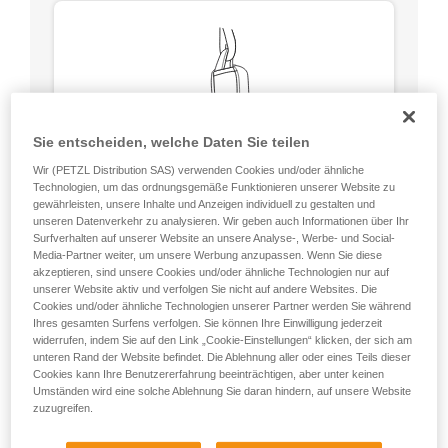
Sie entscheiden, welche Daten Sie teilen
Wir (PETZL Distribution SAS) verwenden Cookies und/oder ähnliche
Technologien, um das ordnungsgemäße Funktionieren unserer Website zu
gewährleisten, unsere Inhalte und Anzeigen individuell zu gestalten und
unseren Datenverkehr zu analysieren. Wir geben auch Informationen über Ihr
Surfverhalten auf unserer Website an unsere Analyse-, Werbe- und Social-
Media-Partner weiter, um unsere Werbung anzupassen. Wenn Sie diese
akzeptieren, sind unsere Cookies und/oder ähnliche Technologien nur auf
unserer Website aktiv und verfolgen Sie nicht auf andere Websites. Die
Cookies und/oder ähnliche Technologien unserer Partner werden Sie während
Rund, gleiche Bruchlast in allen
Ihres gesamten Surfens verfolgen. Sie können Ihre Einwilligung jederzeit
Richtungen (außer beim Aufliegen auf einer
widerrufen, indem Sie auf den Link „Cookie-Einstellungen“ klicken, der sich am
Kante).
unteren Rand der Website befindet. Die Ablehnung aller oder eines Teils dieser
Kein Schwachpunkt wie die
Cookies kann Ihre Benutzererfahrung beeinträchtigen, aber unter keinen
Verriegelungshülse der Karabiner.
Umständen wird eine solche Ablehnung Sie daran hindern, auf unsere Website
zuzugreifen.