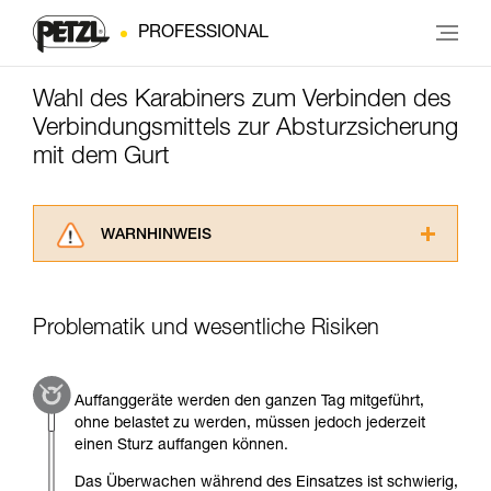
PROFESSIONAL
Wahl des Karabiners zum Verbinden des
Verbindungsmittels zur Absturzsicherung
mit dem Gurt
WARNHINWEIS
Lesen Sie die Gebrauchsanweisungen der
Produkte, um die es in diesem Tech Tipp geht,
aufmerksam durch, bevor Sie diesen zu Rate
Problematik und wesentliche Risiken
ziehen. Um diese Zusatzinformationen
verstehen zu können, müssen Sie zuerst die in
der Gebrauchsanweisung enthaltenen
Auffanggeräte werden den ganzen Tag mitgeführt,
Informationen richtig verstanden haben.
ohne belastet zu werden, müssen jedoch jederzeit
Die Beherrschung dieser Techniken setzt eine
einen Sturz auffangen können.
entsprechende Ausbildung und ein spezielles
Training voraus. Prüfen Sie zusammen mit
Das Überwachen während des Einsatzes ist schwierig,