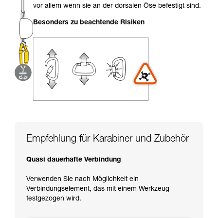
einem Profi, ob Sie in der Lage sind, den
vor allem wenn sie an der dorsalen Öse befestigt sind.
Vorgang alleine sicher zu wiederholen, bevor
Sie ihn eigenständig durchführen.
Besonders zu beachtende Risiken
Wir geben Beispiele für die mit Ihrer Aktivität
verbundenen Techniken. Möglicherweise gibt es
noch andere Techniken, die hier nicht
beschrieben werden.
Empfehlung für Karabiner und Zubehör
Quasi dauerhafte Verbindung
Verwenden Sie nach Möglichkeit ein
Verbindungselement, das mit einem Werkzeug
festgezogen wird.