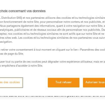
 choix concernant vos données
Distribution SAS) et nos partenaires utilisons des cookies et/ou technologies similai
s des produits utilisés dans ce conseil avant de le
on fonctionnement de notre Site, pour personnaliser notre contenu et nos publicités, et
formations de la notice technique pour pouvoir
. Nous partageons également des informations, quant à votre navigation sur notre Site, 
analytiques, publicitaires et de réseaux sociaux afin de personnaliser nos publicités. Da
.
eptez, nos cookies et/ou technologies similaires ne sont actifs que sur notre Site et ne
ormation et un entraînement spécifique. Validez avec
tres sites web. Les cookies et/ou technologies similaires de nos partenaires vous suiv
navigation.
 manipulation, seul, en toute sécurité, avant de la
retirer votre consentement à tout moment en cliquant sur le lien « Paramètres des coo
 bas de page du Site.
iées à votre activité. Il peut en exister d’autres que
efuser tout ou partie de ces cookies peut dégrader votre expérience utilisateur, mais en 
s empêchera d’accéder à notre Site.
aux
es des cookies
Tout refuser
Autoriser tous
urnée sans être en tension, mais doivent pouvoir arrêter une ch