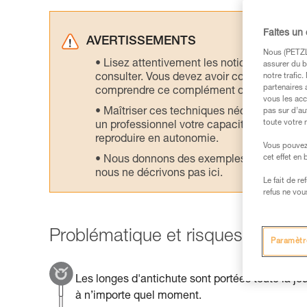
Faites un
AVERTISSEMENTS
Nous (PETZL 
Lisez attentivement les notices technique
assurer du b
consulter. Vous devez avoir compris les in
notre trafic
partenaires 
comprendre ce complément d’informations
vous les acc
Maîtriser ces techniques nécessite une f
pas sur d’au
toute votre 
un professionnel votre capacité à refaire la
reproduire en autonomie.
Vous pouvez 
cet effet en
Nous donnons des exemples de techniques l
nous ne décrivons pas ici.
Le fait de r
refus ne vou
Problématique et risques princip
Paramètr
Les longes d'antichute sont portées toute la jo
à n’importe quel moment.