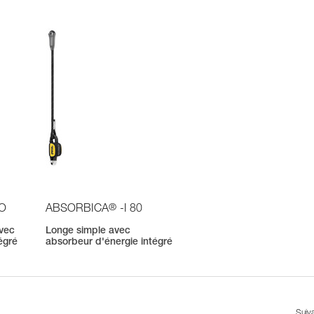
®
IO
ABSORBICA
-I 80
avec
Longe simple avec
égré
absorbeur d'énergie intégré
Suiv