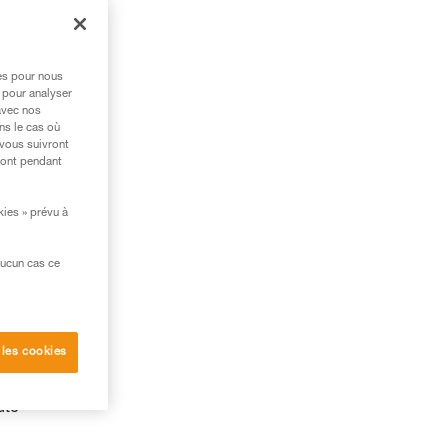
res pour nous
 pour analyser
avec nos
ns le cas où
 vous suivront
ront pendant
kies » prévu à
aucun cas ce
 les cookies
ute