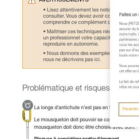
AVERTISSEMENTS
Lisez attentivement les notices technique
Faites un
consulter. Vous devez avoir compris les in
comprendre ce complément d’informations
Nous (PETZL 
assurer du b
Maîtriser ces techniques nécessite une f
notre trafic
un professionnel votre capacité à refaire la
partenaires 
reproduire en autonomie.
vous les acc
pas sur d’au
Nous donnons des exemples de techniques l
toute votre 
nous ne décrivons pas ici.
Vous pouvez 
cet effet en
Le fait de r
Problématique et risques princip
refus ne vou
La longe d'antichute n’est pas en tension, mai
Paramètr
Le mousqueton doit pouvoir se connecter facile
mousqueton doit donc être choisie avec soin.