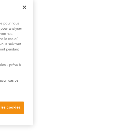
res pour nous
 pour analyser
avec nos
ns le cas où
 vous suivront
ront pendant
kies » prévu à
aucun cas ce
 les cookies
e du