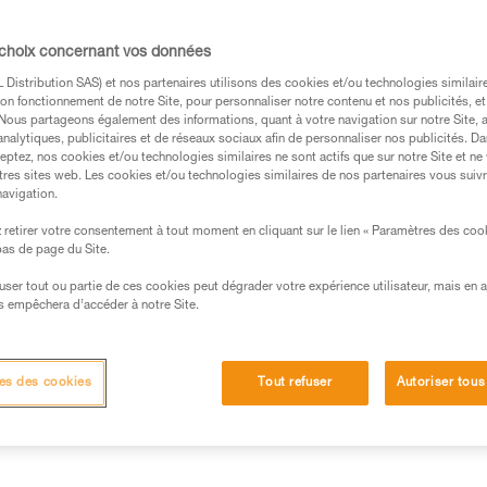
s des produits utilisés dans ce conseil avant de le
 choix concernant vos données
formations de la notice technique pour pouvoir
.
Distribution SAS) et nos partenaires utilisons des cookies et/ou technologies similai
on fonctionnement de notre Site, pour personnaliser notre contenu et nos publicités, et
ormation et un entraînement spécifique. Validez avec
. Nous partageons également des informations, quant à votre navigation sur notre Site, 
 manipulation, seul, en toute sécurité, avant de la
analytiques, publicitaires et de réseaux sociaux afin de personnaliser nos publicités. Da
eptez, nos cookies et/ou technologies similaires ne sont actifs que sur notre Site et ne
tres sites web. Les cookies et/ou technologies similaires de nos partenaires vous suiv
iées à votre activité. Il peut en exister d’autres que
navigation.
retirer votre consentement à tout moment en cliquant sur le lien « Paramètres des coo
 bas de page du Site.
efuser tout ou partie de ces cookies peut dégrader votre expérience utilisateur, mais en 
aux
s empêchera d’accéder à notre Site.
s doit pouvoir arrêter une chute à n’importe quel moment.
es des cookies
Tout refuser
Autoriser tous
ment à des ancrages variés, parfois de gros diamètre, la form