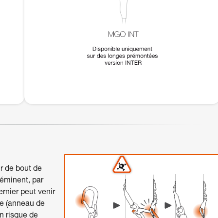
r de bout de
oéminent, par
ernier peut venir
ge (anneau de
un risque de