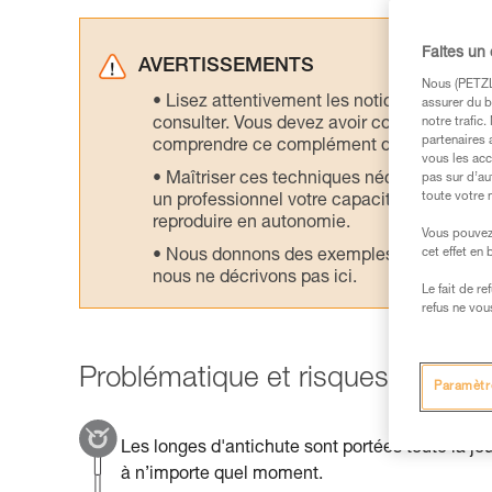
Faites un
AVERTISSEMENTS
Nous (PETZL 
Lisez attentivement les notices technique
assurer du b
consulter. Vous devez avoir compris les in
notre trafic
partenaires 
comprendre ce complément d’informations
vous les acc
Maîtriser ces techniques nécessite une f
pas sur d’au
toute votre 
un professionnel votre capacité à refaire la
reproduire en autonomie.
Vous pouvez 
cet effet en
Nous donnons des exemples de techniques l
nous ne décrivons pas ici.
Le fait de r
refus ne vou
Problématique et risques princip
Paramètr
Les longes d'antichute sont portées toute la jo
à n’importe quel moment.