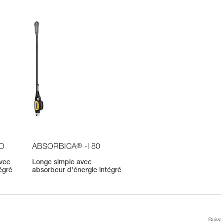
®
IO
ABSORBICA
-I 80
avec
Longe simple avec
égré
absorbeur d'énergie intégré
Suiv