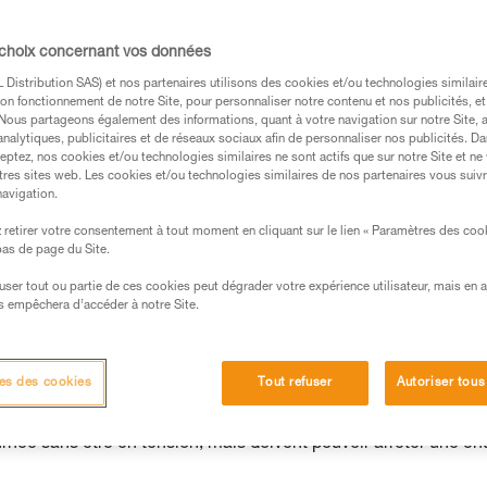
 choix concernant vos données
Distribution SAS) et nos partenaires utilisons des cookies et/ou technologies similai
s des produits utilisés dans ce conseil avant de le
on fonctionnement de notre Site, pour personnaliser notre contenu et nos publicités, et
formations de la notice technique pour pouvoir
. Nous partageons également des informations, quant à votre navigation sur notre Site, 
analytiques, publicitaires et de réseaux sociaux afin de personnaliser nos publicités. Da
.
eptez, nos cookies et/ou technologies similaires ne sont actifs que sur notre Site et ne
ormation et un entraînement spécifique. Validez avec
tres sites web. Les cookies et/ou technologies similaires de nos partenaires vous suiv
navigation.
 manipulation, seul, en toute sécurité, avant de la
retirer votre consentement à tout moment en cliquant sur le lien « Paramètres des coo
 bas de page du Site.
iées à votre activité. Il peut en exister d’autres que
efuser tout ou partie de ces cookies peut dégrader votre expérience utilisateur, mais en 
s empêchera d’accéder à notre Site.
aux
es des cookies
Tout refuser
Autoriser tous
urnée sans être en tension, mais doivent pouvoir arrêter une ch