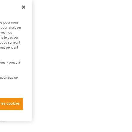
res pour nous
 pour analyser
avec nos
ns le cas où
 vous suivront
ront pendant
kies » prévu à
aucun cas ce
 les cookies
ute