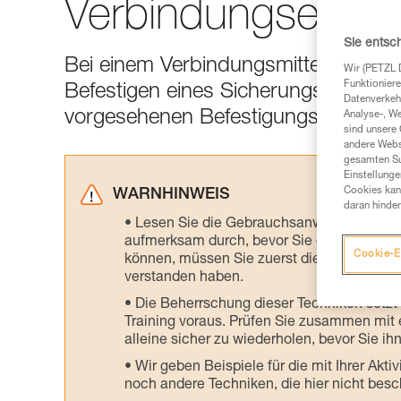
Verbindungseleme
Sie entsc
Bei einem Verbindungsmittel mit zwe
Wir (PETZL 
Funktioniere
Befestigen eines Sicherungsarms am G
Datenverkehr
vorgesehenen Befestigungssystem.
Analyse-, W
sind unsere 
andere Webs
gesamten Sur
Einstellunge
Cookies kann
WARNHINWEIS
daran hinder
Lesen Sie die Gebrauchsanweisungen der 
aufmerksam durch, bevor Sie diesen zu Ra
Cookie-E
können, müssen Sie zuerst die in der Gebr
verstanden haben.
Die Beherrschung dieser Techniken setzt
Training voraus. Prüfen Sie zusammen mit e
alleine sicher zu wiederholen, bevor Sie ih
Wir geben Beispiele für die mit Ihrer Akt
noch andere Techniken, die hier nicht bes