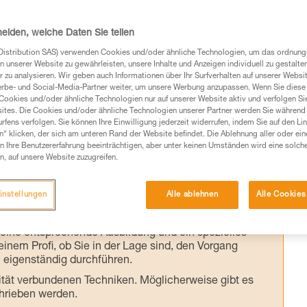
nte am Gurt
heiden, welche Daten Sie teilen
i Sicherungsarmen (in Y-Form) ist das
Distribution SAS) verwenden Cookies und/oder ähnliche Technologien, um das ordnu
n unserer Website zu gewährleisten, unsere Inhalte und Anzeigen individuell zu gestalte
urt gefährlich, außer an dem speziell hier
 zu analysieren. Wir geben auch Informationen über Ihr Surfverhalten auf unserer Websi
erbe- und Social-Media-Partner weiter, um unsere Werbung anzupassen. Wenn Sie diese 
Cookies und/oder ähnliche Technologien nur auf unserer Website aktiv und verfolgen Sie
ites. Die Cookies und/oder ähnliche Technologien unserer Partner werden Sie während 
fens verfolgen. Sie können Ihre Einwilligung jederzeit widerrufen, indem Sie auf den Li
n“ klicken, der sich am unteren Rand der Website befindet. Die Ablehnung aller oder ein
 Ihre Benutzererfahrung beeinträchtigen, aber unter keinen Umständen wird eine solch
n, auf unsere Website zuzugreifen.
Produkte, um die es in diesem Tech Tipp geht,
te ziehen. Um diese Zusatzinformationen verstehen zu
instellungen
Alle ablehnen
Alle Cookies
auchsanweisung enthaltenen Informationen richtig
 eine entsprechende Ausbildung und ein spezielles
inem Profi, ob Sie in der Lage sind, den Vorgang
n eigenständig durchführen.
ivität verbundenen Techniken. Möglicherweise gibt es
chrieben werden.