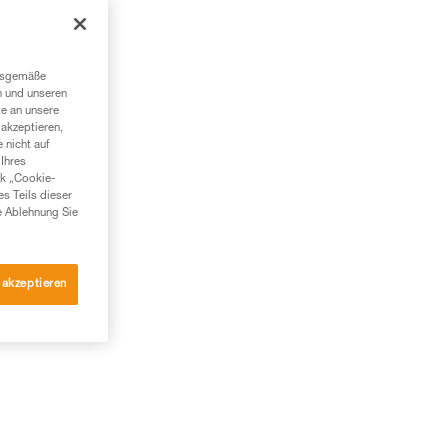
ngsgemäße
n und unseren
für
te an unsere
akzeptieren,
 nicht auf
Ihres
nk „Cookie-
es Teils dieser
e Ablehnung Sie
 akzeptieren