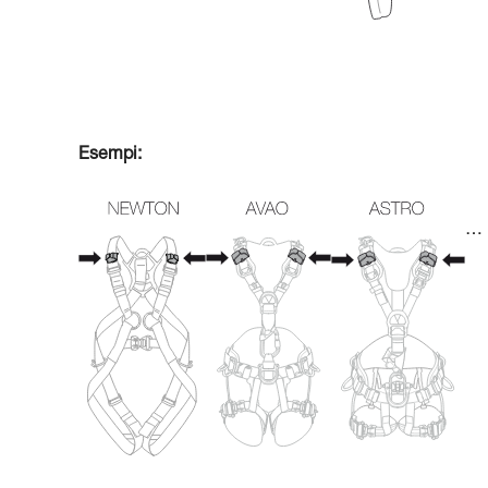
Esempi:
…