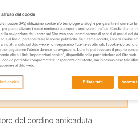
llegare un capo sull’imbracatura è pericolos
te per questo scopo.
all'uso dei cookie
istribution SAS) utilizziamo cookie e/o tecnologie analoghe per garantire il corretto f
 per personalizzare i nostri contenuti e annunci e analizzare il traffico. Condividiamo, in
sulla navigazione dell’utente sul Sito web con i nostri partner di servizi di analisi dei dat
edia al fine di personalizzare le nostre pubblicità. Se l’utente accetta, i nostri cookie e
anno attivi solo sul Sito web e non seguiranno l’utente su altri siti. I cookie e/o tecnol
 dei prodotti utilizzati in questo consiglio prima di
artner seguiranno l’utente durante la navigazione. L’utente può revocare il proprio conse
azioni dell’istruzione tecnica per poter capire queste
do clic sul link “Impostazioni cookie”, disponibile nella parte inferiore del Sito web. Il 
ali cookie potrebbe compromettere l’esperienza dell’utente, ma in nessun caso tale rifiu
i accedere al Sito web.
de una formazione ed un addestramento specifico.
pacità di rifare la manovra, da soli, in piena sicurezza,
ioni cookie
Rifiuta tutti
Accetta t
vostra attività. Ne possono esistere altre che non
ttore del cordino anticaduta