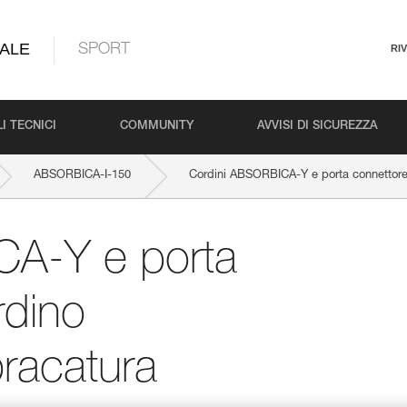
ALE
SPORT
RI
I TECNICI
COMMUNITY
AVVISI DI SICUREZZA
ABSORBICA-I-150
Cordini ABSORBICA-Y e porta connettore 
CA-Y e porta
rdino
bracatura