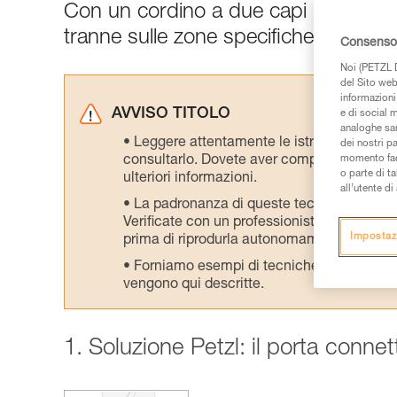
Con un cordino a due capi (a Y), rico
tranne sulle zone specifiche prepos
Consenso 
Noi (PETZL D
del Sito web,
informazioni 
AVVISO TITOLO
e di social m
analoghe sar
Leggere attentamente le istruzioni tecniche
dei nostri p
consultarlo. Dovete aver compreso le inform
momento facen
o parte di t
ulteriori informazioni.
all’utente d
La padronanza di queste tecniche richie
Verificate con un professionista la vostra ca
Impostaz
prima di riprodurla autonomamente.
Forniamo esempi di tecniche relative alla 
vengono qui descritte.
1. Soluzione Petzl: il porta conne