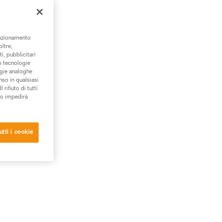
o,
unzionamento
oltre,
i, pubblicitari
/o tecnologie
ogie analoghe
nso in qualsiasi
rifiuto di tutti
to impedirà
utti i cookie