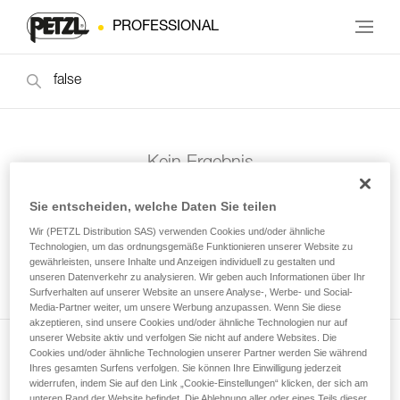
PROFESSIONAL
Kein Ergebnis
Sie entscheiden, welche Daten Sie teilen
Wir (PETZL Distribution SAS) verwenden Cookies und/oder ähnliche
Technologien, um das ordnungsgemäße Funktionieren unserer Website zu
gewährleisten, unsere Inhalte und Anzeigen individuell zu gestalten und
unseren Datenverkehr zu analysieren. Wir geben auch Informationen über Ihr
Surfverhalten auf unserer Website an unsere Analyse-, Werbe- und Social-
Media-Partner weiter, um unsere Werbung anzupassen. Wenn Sie diese
akzeptieren, sind unsere Cookies und/oder ähnliche Technologien nur auf
unserer Website aktiv und verfolgen Sie nicht auf andere Websites. Die
Cookies und/oder ähnliche Technologien unserer Partner werden Sie während
Newsletter abonnieren
Ihres gesamten Surfens verfolgen. Sie können Ihre Einwilligung jederzeit
widerrufen, indem Sie auf den Link „Cookie-Einstellungen“ klicken, der sich am
und auf dem Laufenden bleiben
unteren Rand der Website befindet. Die Ablehnung aller oder eines Teils dieser