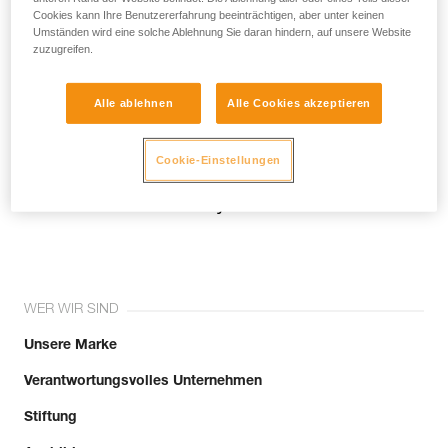
Cookies kann Ihre Benutzererfahrung beeinträchtigen, aber unter keinen
Umständen wird eine solche Ablehnung Sie daran hindern, auf unsere Website
Email *
zuzugreifen.
Alle ablehnen
Alle Cookies akzeptieren
Cookie-Einstellungen
Tritt der Community bei!
WER WIR SIND
Unsere Marke
Verantwortungsvolles Unternehmen
Stiftung