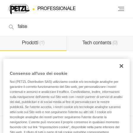
PROFESSIONALE
Prodotti
(1)
Tech contents
(0)
Consenso all'uso dei cookie
Noi (PETZL Distribution SAS) utilizziamo cookie e/o tecnologie analoghe per
garantire il corretto funzionamento del Sito web, per personalizzare i nostri
Vite con guarnizione OPEN
Vite con guarnizione
contenuti e annunci e analizzare il traffico. Condividiamo, inoltre, informazioni
toroidale
sulla navigazione dell’utente sul Sito web con i nostri partner di servizi di analisi
dei dati, pubblicitari e di social media al fine di personalizzare le nostre
Professional
pubblicità. Se l’utente accetta, i nostri cookie e/o tecnologie analoghe saranno
attivi solo sul Sito web e non seguiranno l’utente su altri siti. I cookie e/o
tecnologie analoghe dei nostri partner seguiranno l’utente durante la
navigazione. L’utente può revocare il proprio consenso in qualsiasi momento
facendo clic sul link “Impostazioni cookie”, disponibile nella parte inferiore del
Sito web. Il rifiuto di tutti o parte di tali cookie potrebbe compromettere