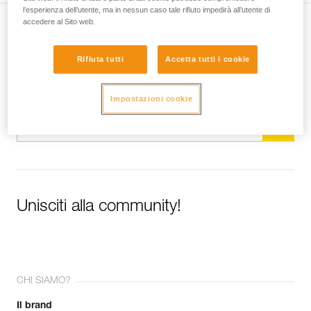
l’esperienza dell’utente, ma in nessun caso tale rifiuto impedirà all’utente di
accedere al Sito web.
Iscriviti alla newsletter
Rifiuta tutti
Accetta tutti i cookie
e rimani connesso alle nostre novità
E-mail *
Impostazioni cookie
Unisciti alla community!
CHI SIAMO?
Il brand