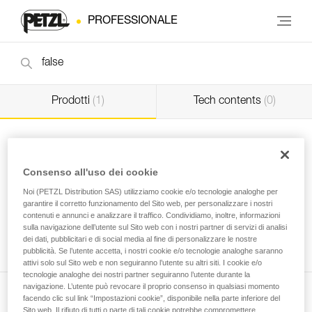
PROFESSIONALE
Prodotti
(1)
Tech contents
(0)
Consenso all'uso dei cookie
Noi (PETZL Distribution SAS) utilizziamo cookie e/o tecnologie analoghe per
garantire il corretto funzionamento del Sito web, per personalizzare i nostri
Vite con guarnizione OPEN
Vite con guarnizione
contenuti e annunci e analizzare il traffico. Condividiamo, inoltre, informazioni
toroidale
sulla navigazione dell’utente sul Sito web con i nostri partner di servizi di analisi
dei dati, pubblicitari e di social media al fine di personalizzare le nostre
Professional
pubblicità. Se l’utente accetta, i nostri cookie e/o tecnologie analoghe saranno
attivi solo sul Sito web e non seguiranno l’utente su altri siti. I cookie e/o
tecnologie analoghe dei nostri partner seguiranno l’utente durante la
navigazione. L’utente può revocare il proprio consenso in qualsiasi momento
facendo clic sul link “Impostazioni cookie”, disponibile nella parte inferiore del
Sito web. Il rifiuto di tutti o parte di tali cookie potrebbe compromettere