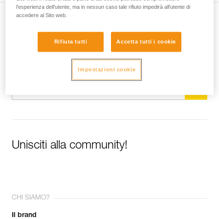
l’esperienza dell’utente, ma in nessun caso tale rifiuto impedirà all’utente di
accedere al Sito web.
Iscriviti alla newsletter
Rifiuta tutti
Accetta tutti i cookie
e rimani connesso alle nostre novità
E-mail *
Impostazioni cookie
Unisciti alla community!
CHI SIAMO?
Il brand