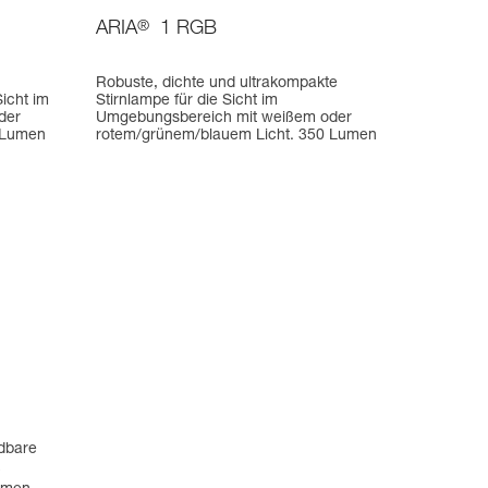
ARIA
®
1 RGB
Robuste, dichte und ultrakompakte
Sicht im
Stirnlampe für die Sicht im
der
Umgebungsbereich mit weißem oder
 Lumen
rotem/grünem/blauem Licht. 350 Lumen
adbare
E