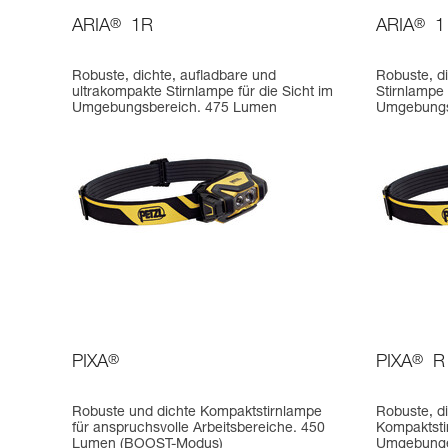
ARIA
®
1R
ARIA
®
1
Robuste, dichte, aufladbare und
Robuste, d
ultrakompakte Stirnlampe für die Sicht im
Stirnlampe 
Umgebungsbereich. 475 Lumen
Umgebungs
PIXA
®
PIXA
®
R
Robuste und dichte Kompaktstirnlampe
Robuste, d
für anspruchsvolle Arbeitsbereiche. 450
Kompaktsti
Lumen (BOOST-Modus)
Umgebunge