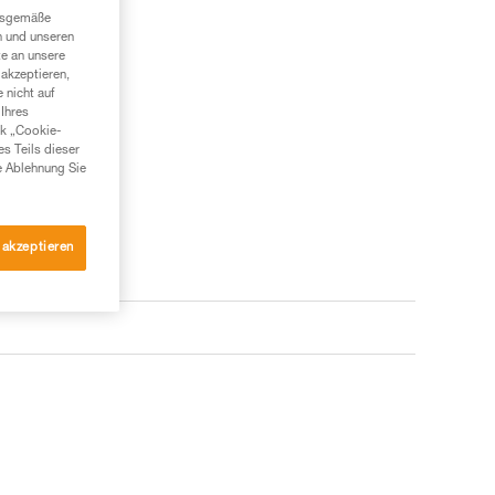
ngsgemäße
n und unseren
te an unsere
akzeptieren,
 nicht auf
Ihres
nk „Cookie-
es Teils dieser
e Ablehnung Sie
 akzeptieren