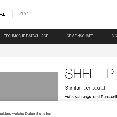
AL
SPORT
TECHNISCHE RATSCHLÄGE
GEMEINSCHAFT
SI
O
SHELL P
Stirnlampenbeutel
Aufbewahrungs- und Transportb
Einen Händler finden
heiden, welche Daten Sie teilen