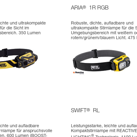
ARIA
®
1R RGB
ichte und ultrakompakte
Robuste, dichte, aufladbare und
für die Sicht im
ultrakompakte Stirnlampe für die 
bereich. 350 Lumen
Umgebungsbereich mit weißem o
rotem/grünem/blauem Licht. 475
SWIFT
®
RL
ichte und aufladbare
Leistungsstarke, leichte und aufl
rnlampe für anspruchsvolle
Kompaktstirnlampe mit REACTIV
n. 600 Lumen (BOOST-
®