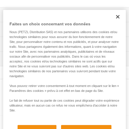
Descriptif
Faites un choix concernant vos données
Permet de ranger et de transporter facilement une lampe
Spécifications techniques
Nous (PETZL Distribution SAS) et nos partenaires utilisons des cookies et/ou
frontale et une batterie ou des piles de rechange.
technologies similaires pour nous assurer du bon fonctionnement de notre
Permet de protéger la lampe frontale des produits
Poids: 58 g
Site, pour personnaliser notre contenu et nos publicités, et pour analyser notre
Informations techniques
chimiques ou des outils lors du stockage.
trafic. Nous partageons également des informations, quant à votre navigation
Spécifications référence(s)
sur notre Site, avec nos partenaires analytiques, publicitaires et de réseaux
FAQ
Peut se porter à la ceinture en toute sécurité, grâce à sa
sociaux afin de personnaliser nos publicités. Dans le cas où vous les
Inspection
FAQ
sangle verrouillable par un bouton-pression.
Référence : E073DA00
acceptez, nos cookies et/ou technologies similaires ne sont actifs que sur
notre Site et ne vous suivront pas sur d’autres sites web. Les cookies et/ou
Garantie : 3 ans
Compatible avec les lampes frontales des gammes ARIA
technologies similaires de nos partenaires vous suivront pendant toute votre
Voir tous les contenus techniques
Conditionnement : 1
et PIXA, ainsi que la lampe frontale SWIFT RL.
navigation.
Vous pouvez retirer votre consentement à tout moment en cliquant sur le lien «
Autres produits
Paramètres des cookies » prévu à cet effet en bas de page du Site.
Le fait de refuser tout ou partie de ces cookies peut dégrader votre expérience
utilisateur, mais en aucun cas ce refus ne vous empêchera d’accéder à notre
Produits complémentaires
Site.
®
ARIA
2R