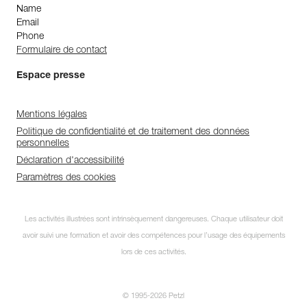
Name
Email
Phone
Formulaire de contact
Espace presse
Mentions légales
Politique de confidentialité et de traitement des données
personnelles
Déclaration d'accessibilité
Paramètres des cookies
Les activités illustrées sont intrinsèquement dangereuses. Chaque utilisateur doit
avoir suivi une formation et avoir des compétences pour l’usage des équipements
lors de ces activités.
© 1995-2026 Petzl