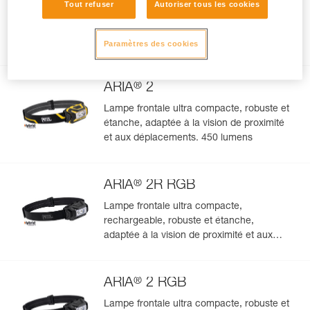
Tout refuser
Autoriser tous les cookies
Lampe frontale ultra compacte,
rechargeable, robuste et étanche,
Gérer et inspecter facilement votre EPI
adaptée à la vision de proximité et aux
Paramètres des cookies
déplacements. 625 lumens
Ajoutez un produit Petzl en scannant simplement son
datamatrix : toutes les informations relatives au produit
®
s'afficheront automatiquement.
ARIA
2
Importez et exportez facilement vos données EPI
Lampe frontale ultra compacte, robuste et
existantes.
étanche, adaptée à la vision de proximité
et aux déplacements. 450 lumens
Voir l'historique d'un produit à partir de sa date de
fabrication.
®
ARIA
2R RGB
En savoir plus
Lampe frontale ultra compacte,
rechargeable, robuste et étanche,
adaptée à la vision de proximité et aux
déplacements et dotée d'un éclairage
blanc ou rouge/vert/bleu. 625 lumens
®
ARIA
2 RGB
Lampe frontale ultra compacte, robuste et