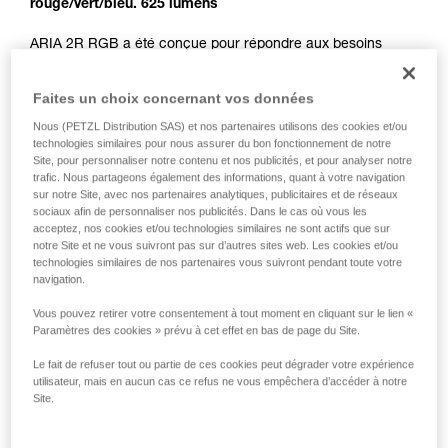
rouge/vert/bleu. 625 lumens
ARIA 2R RGB a été conçue pour répondre aux besoins
fréquents et exigeants des professionnels des métiers du
spectacle, de la maintenance et de l'artisanat. Ultra
Faites un choix concernant vos données
compacte, robuste, étanche à l'eau et à la poussière, elle
s'adapte à de nombreuses conditions de travail.
Nous (PETZL Distribution SAS) et nos partenaires utilisons des cookies et/ou
technologies similaires pour nous assurer du bon fonctionnement de notre
Rechargeable, ARIA 2R RGB est livrée avec la batterie
Site, pour personnaliser notre contenu et nos publicités, et pour analyser notre
rechargeable CORE. Elle est aussi compatible avec trois
trafic. Nous partageons également des informations, quant à votre navigation
piles, grâce à la construction HYBRID CONCEPT. Facile
sur notre Site, avec nos partenaires analytiques, publicitaires et de réseaux
d'utilisation, elle possède un seul bouton pour accéder à
sociaux afin de personnaliser nos publicités. Dans le cas où vous les
toutes les fonctionnalités. Son faisceau large et homogène
acceptez, nos cookies et/ou technologies similaires ne sont actifs que sur
offre un éclairage de proximité confortable et son faisceau
notre Site et ne vous suivront pas sur d’autres sites web. Les cookies et/ou
technologies similaires de nos partenaires vous suivront pendant toute votre
mixte permet de se déplacer facilement. Sa fonction
navigation.
d'éclairage rouge/vert/bleu préserve la vision dans
l'obscurité et garantit la discrétion quand elle est nécessaire.
Vous pouvez retirer votre consentement à tout moment en cliquant sur le lien «
Pratique, elle peut se porter sur la tête, autour du cou et sur
Paramètres des cookies » prévu à cet effet en bas de page du Site.
tout type de casques, grâce aux fixations disponibles en
accessoires.
Le fait de refuser tout ou partie de ces cookies peut dégrader votre expérience
utilisateur, mais en aucun cas ce refus ne vous empêchera d’accéder à notre
Site.
Gamme ARIA