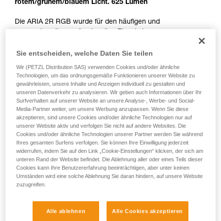
rotem/grünem/blauem Licht. 625 Lumen
Die ARIA 2R RGB wurde für den häufigen und
anspruchsvollen professionellen Einsatz im
Veranstaltungsbereich sowie in Handwerk und Wartung
konzipiert. Sie ist ultrakompakt, robust sowie staub- und
Sie entscheiden, welche Daten Sie teilen
wasserdicht, wodurch sie in zahlreichen Arbeitssituationen
Wir (PETZL Distribution SAS) verwenden Cookies und/oder ähnliche
einsetzbar ist. Die ARIA 2R RGB ist aufladbar und wird mit
Technologien, um das ordnungsgemäße Funktionieren unserer Website zu
einem CORE-Akku geliefert. Dank HYBRID CONCEPT kann
gewährleisten, unsere Inhalte und Anzeigen individuell zu gestalten und
sie ebenfalls mit drei Batterien betrieben werden. Die
unseren Datenverkehr zu analysieren. Wir geben auch Informationen über Ihr
Stirnlampe ist mit einem einzigen Schalter für alle Funktionen
Surfverhalten auf unserer Website an unsere Analyse-, Werbe- und Social-
Media-Partner weiter, um unsere Werbung anzupassen. Wenn Sie diese
ausgestattet und somit einfach zu bedienen. Der breite,
akzeptieren, sind unsere Cookies und/oder ähnliche Technologien nur auf
homogene Lichtkegel bietet eine komfortable Sicht im
unserer Website aktiv und verfolgen Sie nicht auf andere Websites. Die
Umgebungsbereich, während der kombinierte Lichtkegel die
Cookies und/oder ähnliche Technologien unserer Partner werden Sie während
Fortbewegung erleichtert. Das rote/grüne/blaue Licht erhält
Ihres gesamten Surfens verfolgen. Sie können Ihre Einwilligung jederzeit
die Dunkeladaptation des Auges und gewährleistet, dass die
widerrufen, indem Sie auf den Link „Cookie-Einstellungen“ klicken, der sich am
unteren Rand der Website befindet. Die Ablehnung aller oder eines Teils dieser
anwendende Person wenn nötig unbemerkt bleibt. Die
Cookies kann Ihre Benutzererfahrung beeinträchtigen, aber unter keinen
praktische Lampe lässt sich am Kopf, um den Hals oder
Umständen wird eine solche Ablehnung Sie daran hindern, auf unsere Website
dank der als Zubehör erhältlichen Befestigungssysteme an
zuzugreifen.
allen Helmtypen befestigen.
Alle ablehnen
Alle Cookies akzeptieren