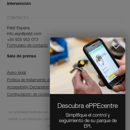
Intervención
CONTACTO
Petzl Espana
info.esp@petzl.com
+34 935 952 073
Formulario de contacto
Sala de prensa
Aviso legal
Política de tratamiento de datos personales y gestión de cookies
Accessibility Declaration
Configuración de cookies
Descubra ePPEcentre
Las actividades ilustradas son intrínsecamente peligrosas. Cada usuario debe haber
Simplifique el control y
asistido a una formación y tener las competencias para la utilización de los equipos
seguimiento de su parque de
EPI.
durante estas actividades.