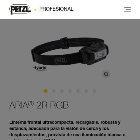
PROFESIONAL
®
ARIA
2R RGB
Linterna frontal ultracompacta, recargable, robusta y
estanca, adecuada para la visión de cerca y los
desplazamientos, provista de una iluminación blanca o